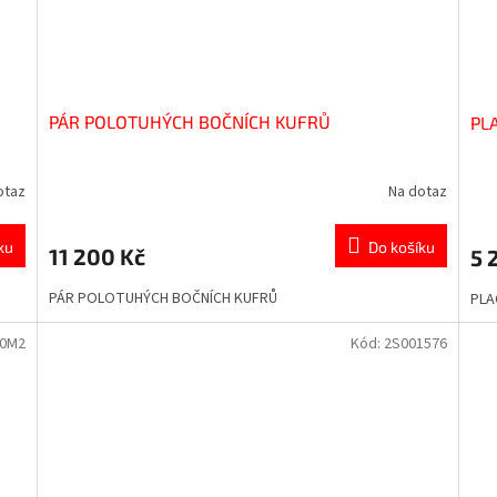
PÁR POLOTUHÝCH BOČNÍCH KUFRŮ
PL
otaz
Na dotaz
ku
Do košíku
11 200 Kč
5 
PÁR POLOTUHÝCH BOČNÍCH KUFRŮ
PLA
90M2
Kód:
2S001576