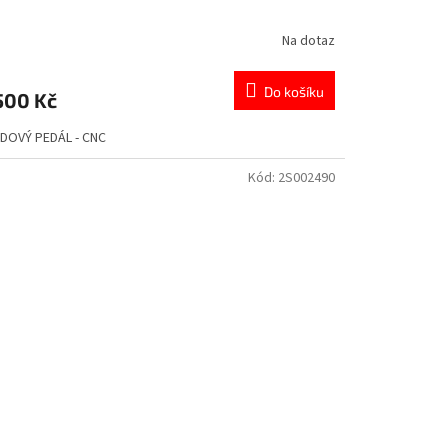
Na dotaz
Do košíku
500 Kč
DOVÝ PEDÁL - CNC
Kód:
2S002490