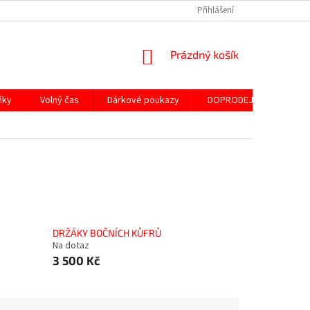
Přihlášení
NÁKUPNÍ
Prázdný košík
KOŠÍK
ňky
Volný čas
Dárkové poukazy
DOPRODEJ ND
SLE
DRŽÁKY BOČNÍCH KŮFRŮ
Na dotaz
3 500 Kč