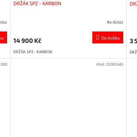
DRŽÁK SPZ - KARBON
DR
otaz
Na dotaz
ku
Do košíku
14 900 Kč
3 
DRŽÁK SPZ - KARBON
DRŽ
2389
Kód:
2S001643