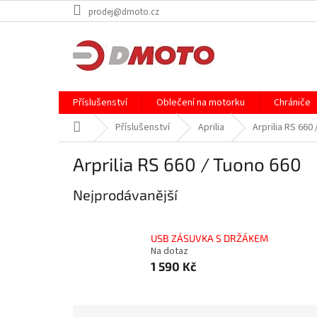
Přejít
prodej@dmoto.cz
na
obsah
Příslušenství
Oblečení na motorku
Chrániče
Domů
Příslušenství
Aprilia
Arprilia RS 660
Arprilia RS 660 / Tuono 660
Nejprodávanější
USB ZÁSUVKA S DRŽÁKEM
Na dotaz
1 590 Kč
Ř