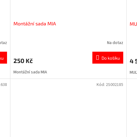
Montážní sada MIA
MU
otaz
Na dotaz
ku
Do košíku
250 Kč
4 
Montážní sada MIA
MUL
1638
Kód:
2S002185