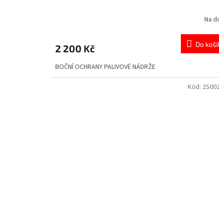
Na d
Do koší
2 200 Kč
BOČNÍ OCHRANY PALIVOVÉ NÁDRŽE
Kód:
2S00