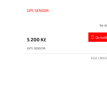
GPS SENSOR
Na d
Do koší
5 200 Kč
GPS SENSOR
Kód:
CM34