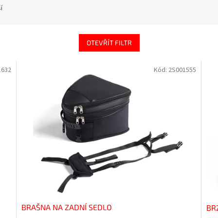
í
OTEVŘÍT FILTR
1632
Kód:
2S001555
BRAŠNA NA ZADNÍ SEDLO
BR