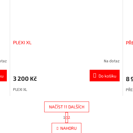
PLEXI XL
PŘ
otaz
Na dotaz
ku
Do košíku
3 200 Kč
8 
PLEXI XL
PŘE
NAČÍST 11 DALŠÍCH
S
1
2
O
t
r
v
NAHORU
á
l