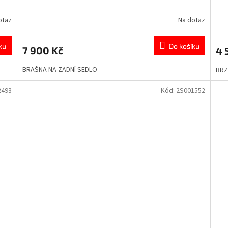
otaz
Na dotaz
ku
Do košíku
7 900 Kč
4 
BRAŠNA NA ZADNÍ SEDLO
BRZ
2493
Kód:
2S001552