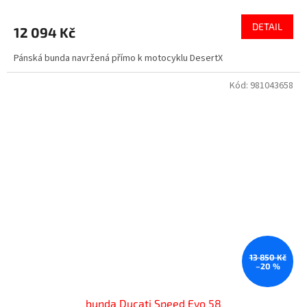
DETAIL
12 094 Kč
Pánská bunda navržená přímo k motocyklu DesertX
Kód:
981043658
13 850 Kč
–20 %
bunda Ducati Speed Evo 58