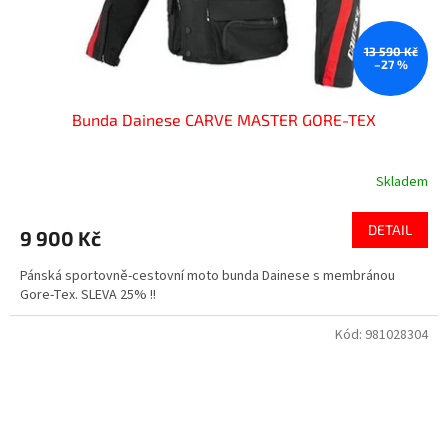
13 590 Kč
–27 %
Bunda Dainese CARVE MASTER GORE-TEX
Skladem
DETAIL
9 900 Kč
Pánská sportovně-cestovní moto bunda Dainese s membránou
Gore-Tex. SLEVA 25% !!
Kód:
981028304