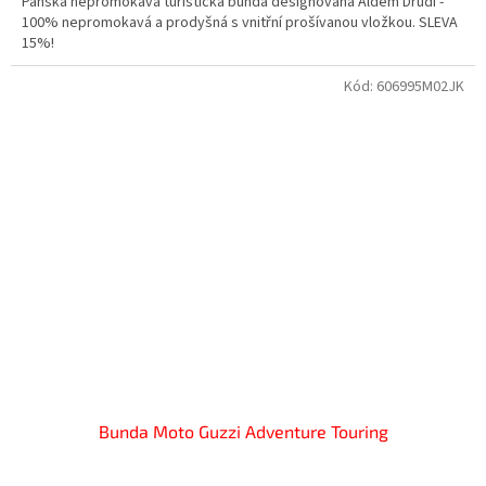
Pánská nepromokavá turistická bunda designovaná Aldem Drudi -
100% nepromokavá a prodyšná s vnitřní prošívanou vložkou. SLEVA
15%!
Kód:
606995M02JK
Bunda Moto Guzzi Adventure Touring