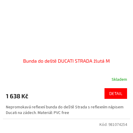
Bunda do deště DUCATI STRADA žlutá M
Skladem
DETAIL
1 638 Kč
Nepromokavá reflexní bunda do deště Strada s reflexním nápisem
Ducati na zádech. Materiál: PVC free
Kód:
981074254