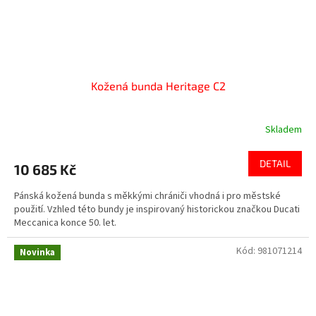
Kožená bunda Heritage C2
Skladem
DETAIL
10 685 Kč
Pánská kožená bunda s měkkými chrániči vhodná i pro městské
použití. Vzhled této bundy je inspirovaný historickou značkou Ducati
Meccanica konce 50. let.
Kód:
981071214
Novinka