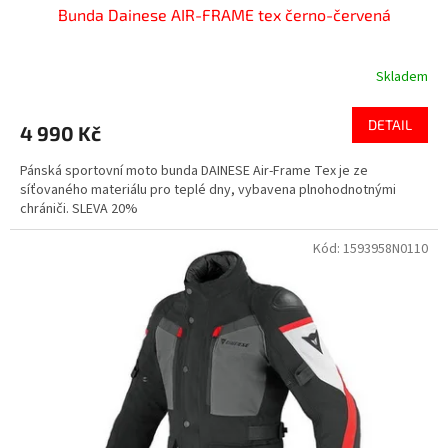
Bunda Dainese AIR-FRAME tex černo-červená
Skladem
DETAIL
4 990 Kč
Pánská sportovní moto bunda DAINESE Air-Frame Tex je ze
síťovaného materiálu pro teplé dny, vybavena plnohodnotnými
chrániči. SLEVA 20%
Kód:
1593958N0110