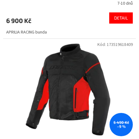
7-10 dnů
DETAIL
6 900 Kč
APRILIA RACING bunda
Kód:
173519618409
5 490 Kč
–9 %