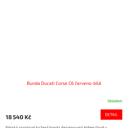
Bunda Ducati Corse C6 červeno-bílá
Skladem
DETAIL
18 540 Kč
Pánská sportovní kožená bunda designovaná Aldem Drudi s