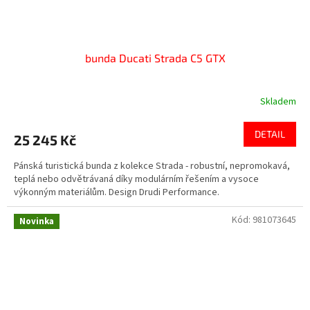
bunda Ducati Strada C5 GTX
Skladem
DETAIL
25 245 Kč
Pánská turistická bunda z kolekce Strada - robustní, nepromokavá,
teplá nebo odvětrávaná díky modulárním řešením a vysoce
výkonným materiálům. Design Drudi Performance.
Kód:
981073645
Novinka