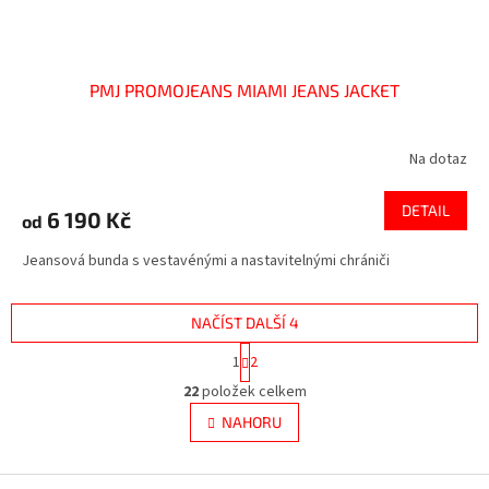
PMJ PROMOJEANS MIAMI JEANS JACKET
Na dotaz
DETAIL
6 190 Kč
od
Jeansová bunda s vestavénými a nastavitelnými chrániči
NAČÍST DALŠÍ 4
S
1
2
t
O
r
22
položek celkem
v
á
l
NAHORU
n
á
k
d
o
v
Z
a