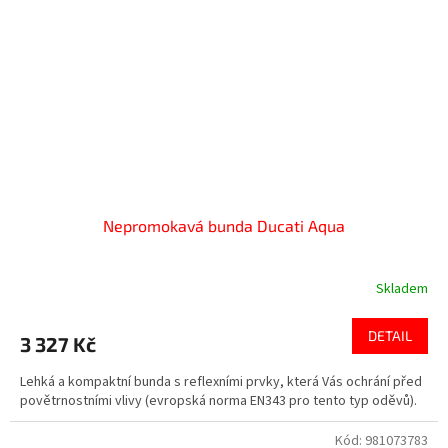
Nepromokavá bunda Ducati Aqua
Skladem
Průměrné
hodnocení
produktu
DETAIL
3 327 Kč
je
5,0
Lehká a kompaktní bunda s reflexními prvky, která Vás ochrání před
z
povětrnostními vlivy (evropská norma EN343 pro tento typ oděvů).
5
hvězdiček.
Kód:
981073783