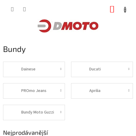
Přejít
NÁKUP
na
obsah
KOŠÍK
Bundy
Dainese
Ducati
PROmo Jeans
Aprilia
Bundy Moto Guzzi
Nejprodávanější