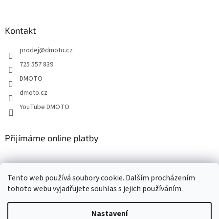
á
c
á
n
í
p
í
p
a
Kontakt
r
t
v
prodej
@
dmoto.cz
í
k
y
725 557 839
v
DMOTO
ý
p
dmoto.cz
i
YouTube DMOTO
s
u
Přijímáme online platby
Tento web používá soubory cookie. Dalším procházením
tohoto webu vyjadřujete souhlas s jejich používáním.
Nastavení
Vytvořil Shoptet