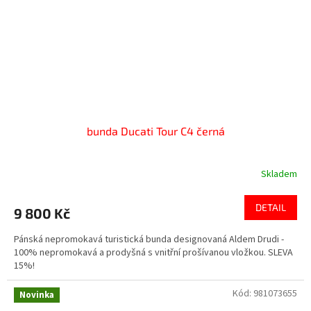
bunda Ducati Tour C4 černá
Skladem
DETAIL
9 800 Kč
Pánská nepromokavá turistická bunda designovaná Aldem Drudi -
100% nepromokavá a prodyšná s vnitřní prošívanou vložkou. SLEVA
15%!
Kód:
981073655
Novinka