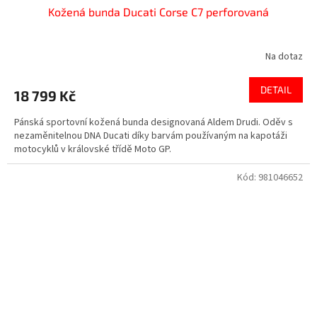
Kožená bunda Ducati Corse C7 perforovaná
Na dotaz
DETAIL
18 799 Kč
Pánská sportovní kožená bunda designovaná Aldem Drudi. Oděv s
nezaměnitelnou DNA Ducati díky barvám používaným na kapotáži
motocyklů v královské třídě Moto GP.
Kód:
981046652