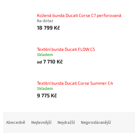
Kožená bunda Ducati Corse C7 perforovaná
Na dotaz
18 799 Kč
Textilní bunda Ducati FLOW C5
Skladem
7 710 Kč
od
Textilní bunda Ducati Corse Summer C4
Skladem
9 775 Kč
Ř
a
Abecedně
Nejlevnější
Nejdražší
Nejprodávanější
z
e