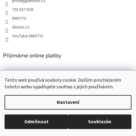
prodej
@
dmoto.cz
í
k
y
725 557 839
v
DMOTO
ý
p
dmoto.cz
i
YouTube DMOTO
s
u
Přijímáme online platby
Tento web používá soubory cookie. Dalším procházením
tohoto webu vyjadřujete souhlas s jejich používáním.
Nastavení
Vytvořil Shoptet
Odmítnout
Souhlasím
Copyright 2026
DMOTO s.r.o.
. Všechna práva vyhrazena.