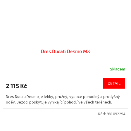
Dres Ducati Desmo MX
Skladem
DETAIL
2 115 Kč
Dres Ducati Desmo je lehký, pružný, vysoce pohodlný a prodyšný
oděv. Jezdci poskytuje vynikající pohodlí ve všech terénech.
Kód:
981092294