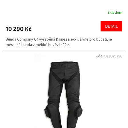
Skladem
DETAIL
10 290 Kč
Bunda Company C4 vyráběná Dainese exkluzivně pro Ducati, je
městská bunda z měkké hovězí kůže.
Kód:
981089756