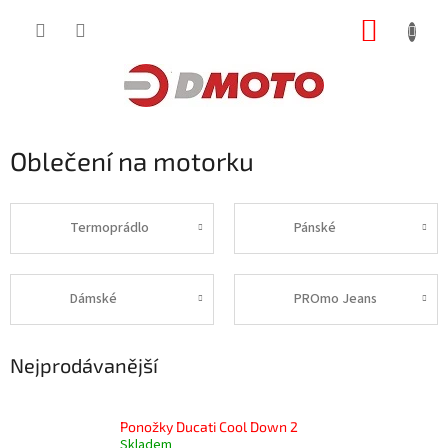
Přejít
NÁKUP
na
obsah
KOŠÍK
Oblečení na motorku
Termoprádlo
Pánské
Dámské
PROmo Jeans
Nejprodávanější
Ponožky Ducati Cool Down 2
Skladem