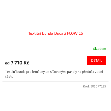
Textilní bunda Ducati FLOW C5
Skladem
DETAIL
7 710 Kč
od
Textilní bunda pro letní dny se síťovanými panely na přední a zadní
části.
Kód:
981077285