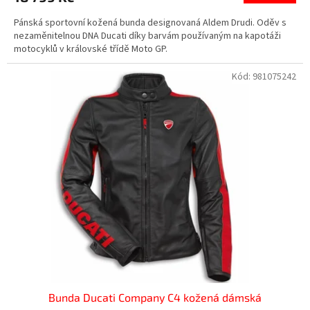
Pánská sportovní kožená bunda designovaná Aldem Drudi. Oděv s
nezaměnitelnou DNA Ducati díky barvám používaným na kapotáži
motocyklů v královské třídě Moto GP.
Kód:
981075242
Bunda Ducati Company C4 kožená dámská