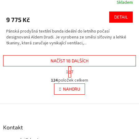
Skladem
DETAIL
9 775 Kč
Pánská prodyšná textilní bunda ideální do letního počasí
designovaná Aldem Drudi. Je vyrobena ze směsi síťoviny a lehké
tkaniny, která zaručuje vynikající ventilaci,...
NAČÍST 18 DALŠÍCH
S
1
7
t
O
r
124
položek celkem
v
á
l
NAHORU
n
á
k
d
o
v
Z
a
á
c
á
n
í
p
í
p
a
Kontakt
r
t
v