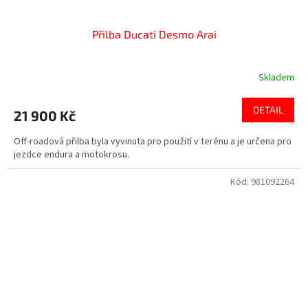
Přilba Ducati Desmo Arai
Skladem
DETAIL
21 900 Kč
Off-roadová přilba byla vyvinuta pro použití v terénu a je určena pro
jezdce endura a motokrosu.
Kód:
981092264