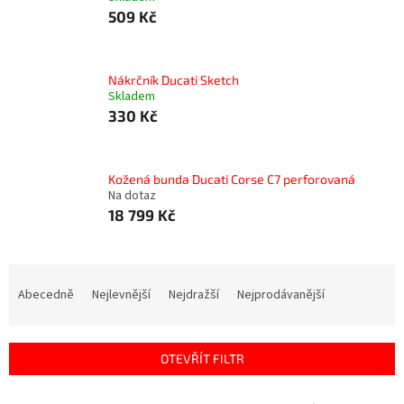
509 Kč
Nákrčník Ducati Sketch
Skladem
330 Kč
Kožená bunda Ducati Corse C7 perforovaná
Na dotaz
18 799 Kč
Ř
a
Abecedně
Nejlevnější
Nejdražší
Nejprodávanější
z
e
n
OTEVŘÍT FILTR
í
p
V