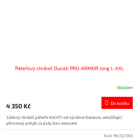
Páteřový chránič Ducati PRO-ARMOR long L-XXL
Skladem
Do košíku
4 350 Kč
Zádový chránič páteře DUCATI od výrobce Dainese, umožňující
přirozený pohyb za jízdy bez omezení.
Kód:
981027003