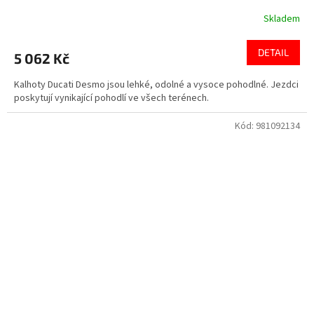
Skladem
DETAIL
5 062 Kč
Kalhoty Ducati Desmo jsou lehké, odolné a vysoce pohodlné. Jezdci
poskytují vynikající pohodlí ve všech terénech.
Kód:
981092134