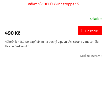
nákrčník HELD Windstopper S
Skladem
Do košíku
490 Kč
Nákrčník HELD se zapínáním na suchý zip. Vnitřní strana z materiálu
fleece. Velikost S
Kód:
981091252