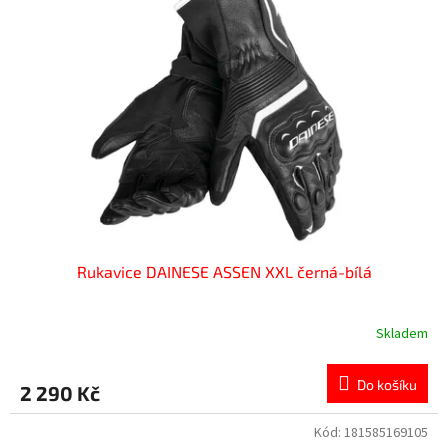
Rukavice DAINESE ASSEN XXL černá-bílá
Skladem
Do košíku
2 290 Kč
Kód:
181585169105