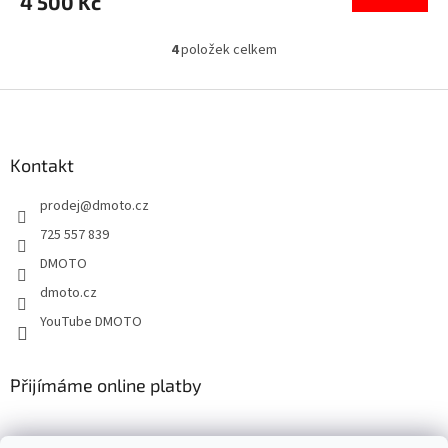
4 500 Kč
4
položek celkem
O
v
l
Z
á
á
d
p
a
a
Kontakt
c
t
í
prodej
@
dmoto.cz
í
p
r
725 557 839
v
DMOTO
k
y
dmoto.cz
v
YouTube DMOTO
ý
p
i
s
Přijímáme online platby
u