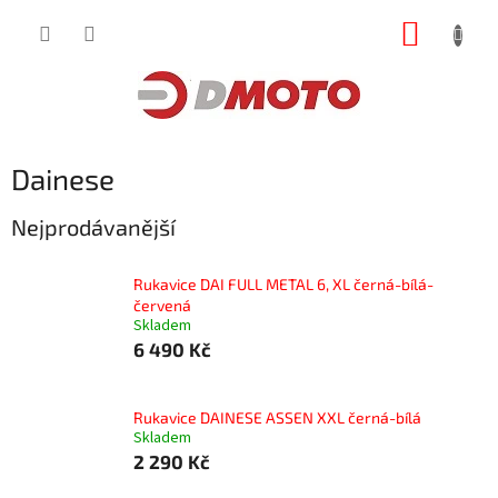
Přejít
NÁKUP
na
obsah
KOŠÍK
Dainese
Nejprodávanější
Rukavice DAI FULL METAL 6, XL černá-bílá-
červená
Skladem
6 490 Kč
Rukavice DAINESE ASSEN XXL černá-bílá
Skladem
2 290 Kč