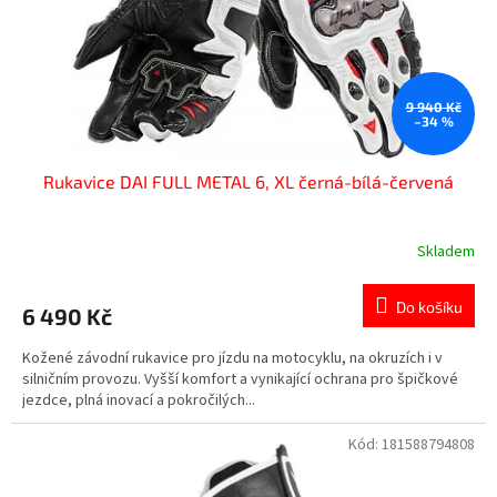
d
u
k
t
ů
9 940 Kč
–34 %
Rukavice DAI FULL METAL 6, XL černá-bílá-červená
Skladem
Do košíku
6 490 Kč
Kožené závodní rukavice pro jízdu na motocyklu, na okruzích i v
silničním provozu. Vyšší komfort a vynikající ochrana pro špičkové
jezdce, plná inovací a pokročilých...
Kód:
181588794808