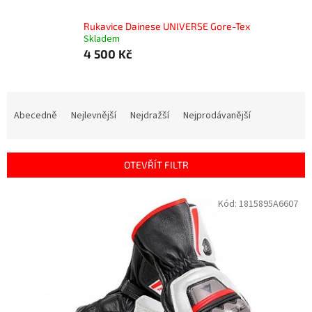
Rukavice Dainese UNIVERSE Gore-Tex
Skladem
4 500 Kč
Ř
a
Abecedně
Nejlevnější
Nejdražší
Nejprodávanější
z
e
n
OTEVŘÍT FILTR
í
p
V
Kód:
1815895A6607
r
ý
o
p
d
i
u
s
k
p
t
r
ů
o