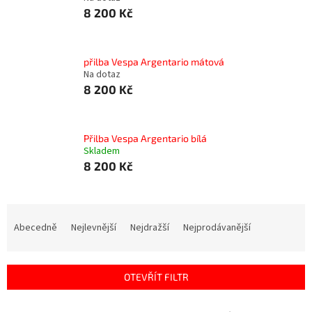
8 200 Kč
přilba Vespa Argentario mátová
Na dotaz
8 200 Kč
Přilba Vespa Argentario bílá
Skladem
8 200 Kč
Ř
a
Abecedně
Nejlevnější
Nejdražší
Nejprodávanější
z
e
n
OTEVŘÍT FILTR
í
p
V