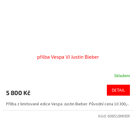
přilba Vespa VJ Justin Bieber
Skladem
DETAIL
5 800 Kč
Přilba z limitované edice Vespa Justin Bieber. Původní cena 10 300,-.
Kód:
606518M05R