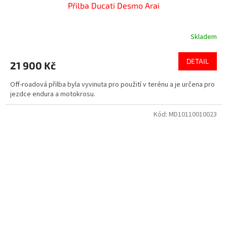
Přilba Ducati Desmo Arai
Skladem
DETAIL
21 900 Kč
Off-roadová přilba byla vyvinuta pro použití v terénu a je určena pro
jezdce endura a motokrosu.
Kód:
MD10110010023