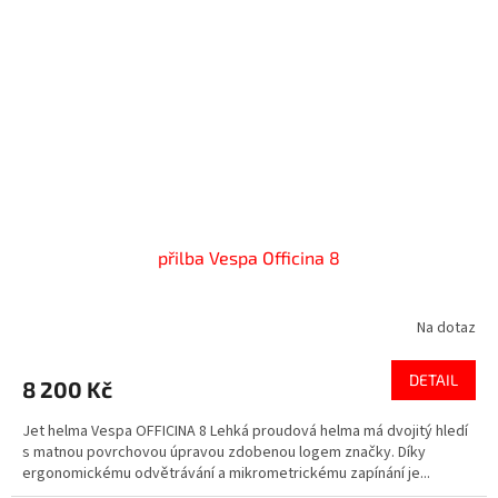
přilba Vespa Officina 8
Na dotaz
DETAIL
8 200 Kč
Jet helma Vespa OFFICINA 8 Lehká proudová helma má dvojitý hledí
s matnou povrchovou úpravou zdobenou logem značky. Díky
ergonomickému odvětrávání a mikrometrickému zapínání je...