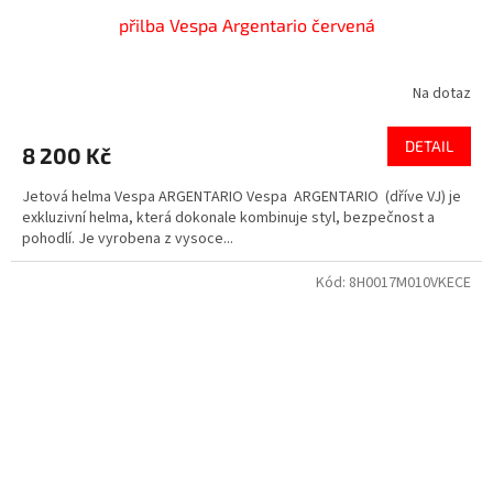
přilba Vespa Argentario červená
Na dotaz
Průměrné
hodnocení
produktu
DETAIL
8 200 Kč
je
3,8
Jetová helma Vespa ARGENTARIO Vespa ARGENTARIO (dříve VJ) je
z
exkluzivní helma, která dokonale kombinuje styl, bezpečnost a
5
pohodlí. Je vyrobena z vysoce...
hvězdiček.
Kód:
8H0017M010VKECE