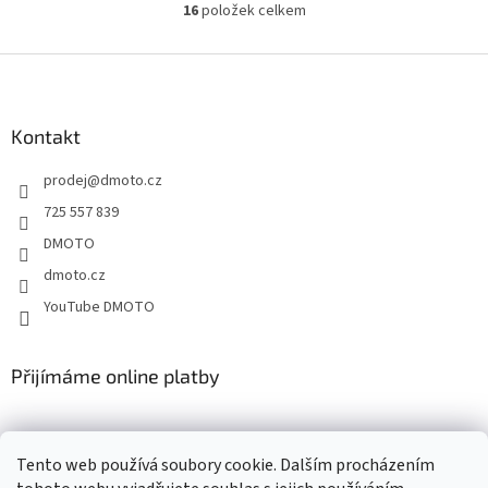
16
položek celkem
O
v
l
Z
á
á
d
p
a
a
Kontakt
c
t
í
prodej
@
dmoto.cz
í
p
r
725 557 839
v
DMOTO
k
y
dmoto.cz
v
YouTube DMOTO
ý
p
i
s
Přijímáme online platby
u
Tento web používá soubory cookie. Dalším procházením