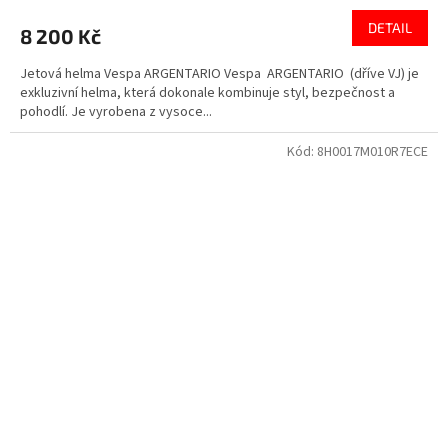
DETAIL
8 200 Kč
Jetová helma Vespa ARGENTARIO Vespa ARGENTARIO (dříve VJ) je
exkluzivní helma, která dokonale kombinuje styl, bezpečnost a
pohodlí. Je vyrobena z vysoce...
Kód:
8H0017M010R7ECE