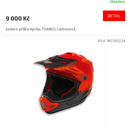
Skladem
DETAIL
9 000 Kč
Enduro přilba Aprilia TUAREG carbonová
Kód:
981092134