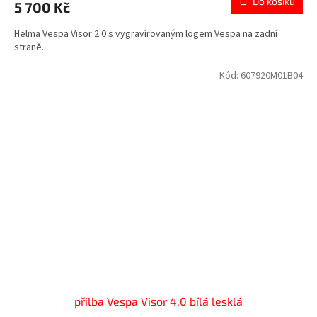
Do košíku
5 700 Kč
Helma Vespa Visor 2.0 s vygravírovaným logem Vespa na zadní
straně.
Kód:
607920M01B04
přilba Vespa Visor 4,0 bílá lesklá