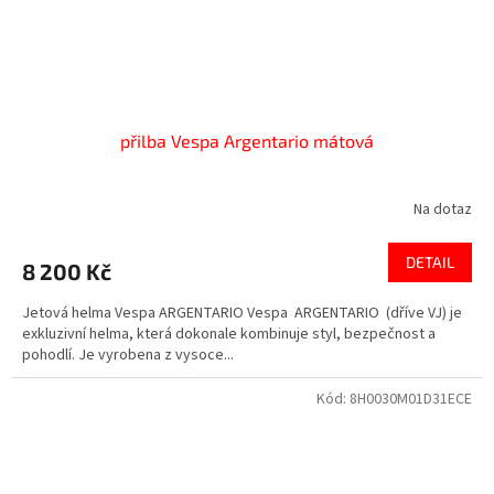
přilba Vespa Argentario mátová
Na dotaz
DETAIL
8 200 Kč
Jetová helma Vespa ARGENTARIO Vespa ARGENTARIO (dříve VJ) je
exkluzivní helma, která dokonale kombinuje styl, bezpečnost a
pohodlí. Je vyrobena z vysoce...
Kód:
8H0030M01D31ECE