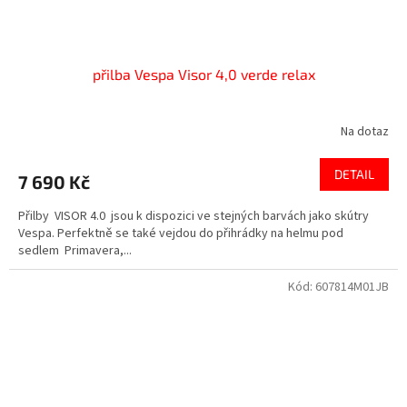
přilba Vespa Visor 4,0 verde relax
Na dotaz
DETAIL
7 690 Kč
Přilby VISOR 4.0 jsou k dispozici ve stejných barvách jako skútry
Vespa. Perfektně se také vejdou do přihrádky na helmu pod
sedlem Primavera,...
Kód:
607814M01JB