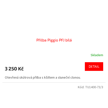
Přilba Piggio PFJ bílá
Skladem
DETAIL
3 250 Kč
Otevřená skútrová přilba s kšiltem a sluneční clonou.
Kód:
TU1400-73/3