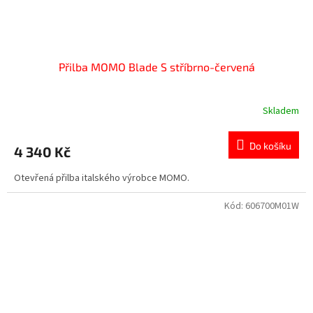
Přilba MOMO Blade S stříbrno-červená
Skladem
Do košíku
4 340 Kč
Otevřená přilba italského výrobce MOMO.
Kód:
606700M01W