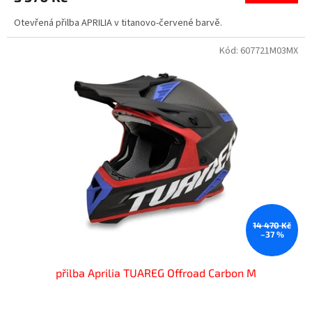
Otevřená přilba APRILIA v titanovo-červené barvě.
Kód:
607721M03MX
14 470 Kč
–37 %
přilba Aprilia TUAREG Offroad Carbon M