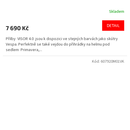
Skladem
DETAIL
7 690 Kč
Přilby VISOR 4.0 jsou k dispozici ve stejných barvách jako skútry
Vespa. Perfektně se také vejdou do přihrádky na helmu pod
sedlem Primavera,...
Kód:
607920M01VK