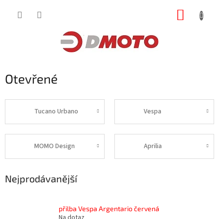
Přejít
NÁKUP
na
obsah
KOŠÍK
Otevřené
Tucano Urbano
Vespa
MOMO Design
Aprilia
Nejprodávanější
přilba Vespa Argentario červená
Na dotaz