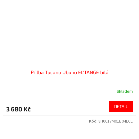
Přilba Tucano Ubano EL'TANGE bílá
Skladem
DETAIL
3 680 Kč
Kód:
8H0017M01B04ECE