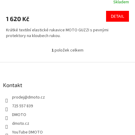
Skladem
DETAIL
1 620 Kč
Krátké textilní elastické rukavice MOTO GUZZI s pevnými
protektory na kloubech rukou.
1
položek celkem
O
v
l
Z
á
á
d
p
a
a
Kontakt
c
t
í
prodej
@
dmoto.cz
í
p
r
725 557 839
v
DMOTO
k
y
dmoto.cz
v
YouTube DMOTO
ý