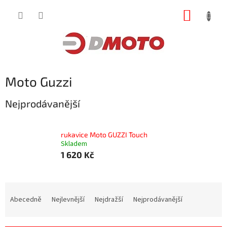
Přejít
NÁKUP
na
obsah
KOŠÍK
Moto Guzzi
Nejprodávanější
rukavice Moto GUZZI Touch
Skladem
1 620 Kč
Ř
a
Abecedně
Nejlevnější
Nejdražší
Nejprodávanější
z
e