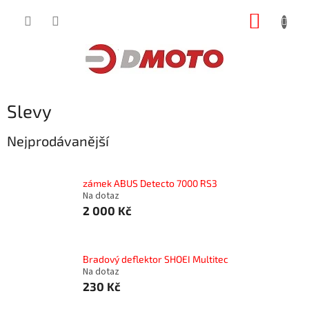
Přejít
NÁKUP
na
obsah
KOŠÍK
Slevy
Nejprodávanější
zámek ABUS Detecto 7000 RS3
Na dotaz
2 000 Kč
Bradový deflektor SHOEI Multitec
Na dotaz
230 Kč