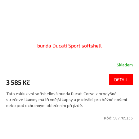
bunda Ducati Sport softshell
Skladem
DETAIL
3 585 Kč
Tato exkluzivní softshellová bunda Ducati Corse z prodyšné
strečové tkaniny má tři vnější kapsy a je ideální pro běžné nošení
nebo pod ochranným oblečením při jízdě.
Kód:
987709155