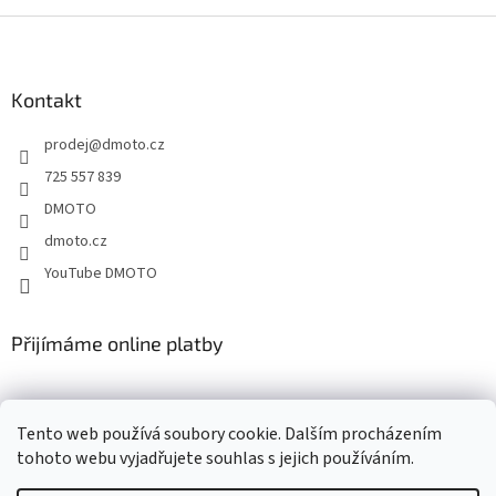
d
o
v
Z
a
á
c
á
n
í
p
í
p
a
Kontakt
r
t
v
prodej
@
dmoto.cz
í
k
y
725 557 839
v
DMOTO
ý
p
dmoto.cz
i
YouTube DMOTO
s
u
Přijímáme online platby
Tento web používá soubory cookie. Dalším procházením
tohoto webu vyjadřujete souhlas s jejich používáním.