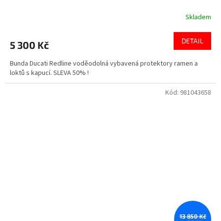
Skladem
DETAIL
5 300 Kč
Bunda Ducati Redline voděodolná vybavená protektory ramen a
loktů s kapucí. SLEVA 50% !
Kód:
981043658
13 850 Kč