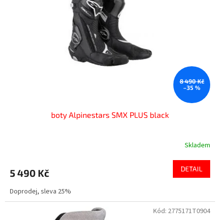
8 490 Kč
–35 %
boty Alpinestars SMX PLUS black
Skladem
DETAIL
5 490 Kč
Doprodej, sleva 25%
Kód:
2775171T0904