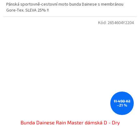
Pánská sportovně-cestovní moto bunda Dainese s membránou
Gore-Tex. SLEVA 25% !!
Kód:
2654604Y2204
11 490 Kč
–21 %
Bunda Dainese Rain Master dámská D - Dry