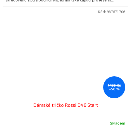
středového zipu a bočních kapes má také kapuci pro ležérní...
Kód:
987671706
1 135 Kč
–50 %
Dámské tričko Rossi D46 Start
Skladem