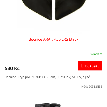
d
u
k
t
ů
Bočnice ARAI J-typ LRS black
Skladem
Do košíku
530 Kč
Bočnice J-typ pro RX-7GP, CORSAIR, CHASER-V, AXCES, a jiné
Kód:
20512N38