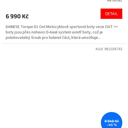
Na dotaz
DETAIL
6 990 Kč
DAINESE Torque D1 Out Motocyklové sportovní boty veze OUT =>
boty jsou přes nohavici D-Axial system uvnitř boty, což je
polohovatelný šroub pro holenní část, která umožňuje...
Kód:
981036743
8 940 Kč
–45 %