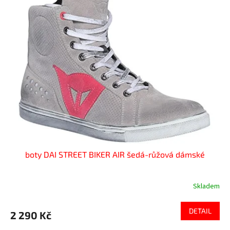
boty DAI STREET BIKER AIR šedá-růžová dámské
Skladem
DETAIL
2 290 Kč