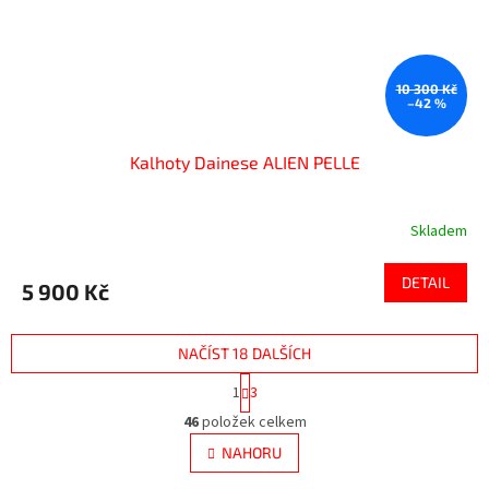
10 300 Kč
–42 %
Kalhoty Dainese ALIEN PELLE
Skladem
DETAIL
5 900 Kč
NAČÍST 18 DALŠÍCH
S
1
3
t
O
r
46
položek celkem
v
á
l
NAHORU
n
á
k