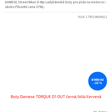
DAINESE Street Biker D-Wp LadyDámské boty pro jízdu na motorce i
skútru Původní cena 3790,-
Kód:
1795196A6612
Doprodej
Sleva
8 990 Kč
–22 %
Boty Dainese TORQUE D1 OUT černá/bílá/červená