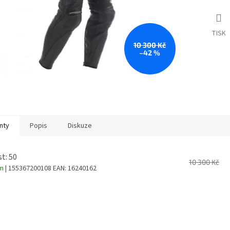
TISK
10 300 Kč
–42 %
nty
Popis
Diskuze
st: 50
10 300 Kč
em
| 155367200108
EAN:
16240162