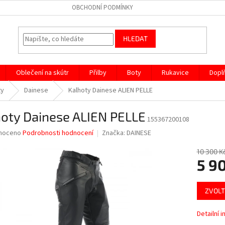
OBCHODNÍ PODMÍNKY
HLEDAT
Oblečení na skútr
Přilby
Boty
Rukavice
Dopl
ty
Dainese
Kalhoty Dainese ALIEN PELLE
hoty Dainese ALIEN PELLE
155367200108
né
noceno
Podrobnosti hodnocení
Značka:
DAINESE
ní
u
10 300 K
5 9
Měrná
ZVOLT
cena:
ek.
Detailní 