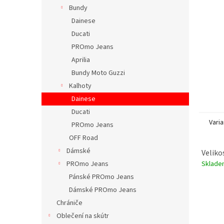
n
Bundy
e
Dainese
l
Ducati
PROmo Jeans
Aprilia
Bundy Moto Guzzi
Kalhoty
Dainese
Ducati
Varia
PROmo Jeans
OFF Road
Dámské
Veliko
Sklad
PROmo Jeans
Pánské PROmo Jeans
Dámské PROmo Jeans
Chrániče
Oblečení na skútr