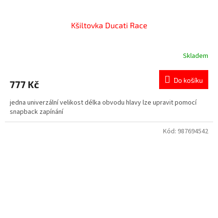
Kšiltovka Ducati Race
Skladem
Do košíku
777 Kč
jedna univerzální velikost délka obvodu hlavy lze upravit pomocí
snapback zapínání
Kód:
987694542