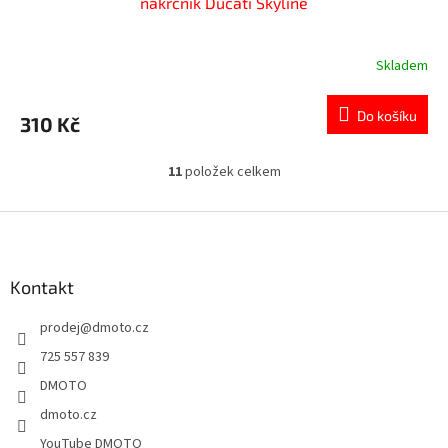
nákrčník Ducati Skyline
Skladem
Do košíku
310 Kč
11
položek celkem
O
v
l
Z
á
á
d
p
a
a
Kontakt
c
t
í
prodej
@
dmoto.cz
í
p
r
725 557 839
v
DMOTO
k
y
dmoto.cz
v
YouTube DMOTO
ý