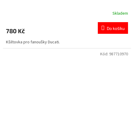
Skladem
Do košíku
780 Kč
Kšiltovka pro fanoušky Ducati.
Kód:
987710970