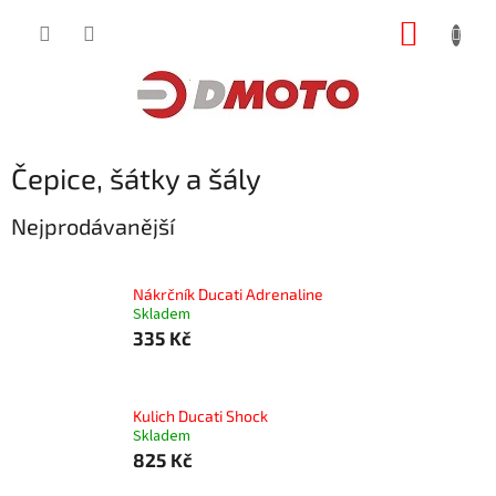
Přejít
NÁKUP
na
obsah
KOŠÍK
Čepice, šátky a šály
Nejprodávanější
Nákrčník Ducati Adrenaline
Skladem
335 Kč
Kulich Ducati Shock
Skladem
825 Kč