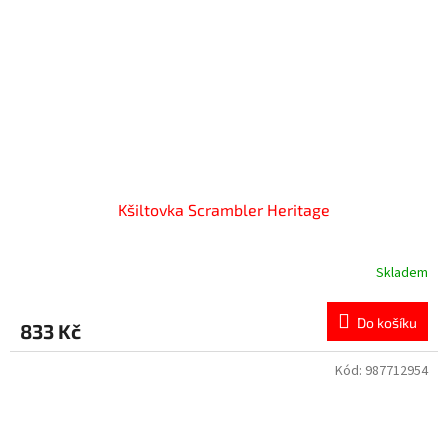
Kšiltovka Scrambler Heritage
Skladem
Do košíku
833 Kč
Kód:
987712954