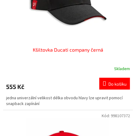
d
u
k
t
ů
Kšiltovka Ducati company černá
Skladem
Do košíku
555 Kč
jedna univerzální velikost délka obvodu hlavy lze upravit pomocí
snapback zapínání
Kód:
998107372