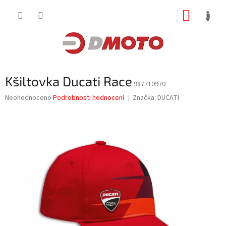
Přejít
NÁKUP
na
obsah
KOŠÍK
Kšiltovka Ducati Race
987710970
Průměrné
Neohodnoceno
Podrobnosti hodnocení
Značka:
DUCATI
hodnocení
produktu
je
0,0
z
5
hvězdiček.