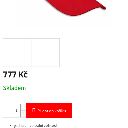
777 Kč
Měrná
Skladem
cena:
Přidat do košíku
jedna univerzální velikost