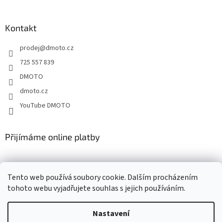
á
p
a
Kontakt
t
prodej
@
dmoto.cz
í
725 557 839
DMOTO
dmoto.cz
YouTube DMOTO
Přijímáme online platby
Tento web používá soubory cookie. Dalším procházením
tohoto webu vyjadřujete souhlas s jejich používáním.
Nastavení
Vytvořil Shoptet