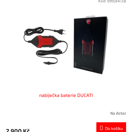
Kód:
69928471B
nabíječka baterie DUCATI
Na dotaz
Průměrné
hodnocení
produktu
Do košíku
2 900 Kč
je