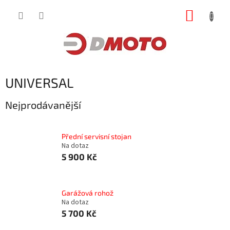
Přejít
NÁKUP
na
obsah
KOŠÍK
UNIVERSAL
Nejprodávanější
Přední servisní stojan
Na dotaz
5 900 Kč
Garážová rohož
Na dotaz
5 700 Kč