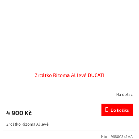
Zrcátko Rizoma Al levé DUCATI
Na dotaz
Do košíku
4 900 Kč
Zrcátko Rizoma Al levé
Kód:
96880541AA