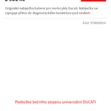
3,5
Originální nabíječka baterie pro motocykly Ducati. Nabíječka se
z
zapojuje přímo do diagnostického konektoru pod sedlem .
5
hvězdiček.
Kód:
97080091A
Podložka bočního stojanu univerzální DUCATI