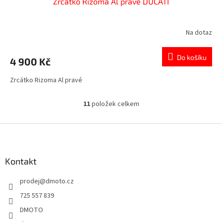
Zrcátko Rizoma Al pravé DUCATI
Na dotaz
Do košíku
4 900 Kč
Zrcátko Rizoma Al pravé
11
položek celkem
O
v
l
Z
á
á
d
p
a
a
Kontakt
c
t
í
prodej
@
dmoto.cz
í
p
r
725 557 839
v
DMOTO
k
y