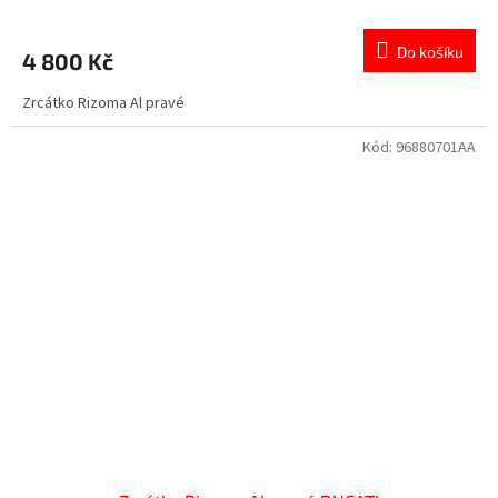
Do košíku
4 800 Kč
Zrcátko Rizoma Al pravé
Kód:
96880701AA