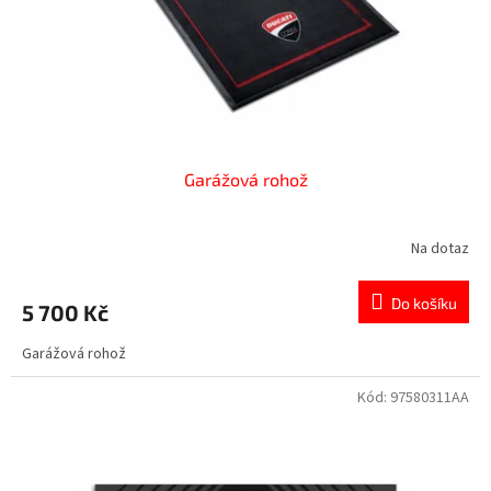
d
u
k
t
ů
Garážová rohož
Na dotaz
Do košíku
5 700 Kč
Garážová rohož
Kód:
97580311AA