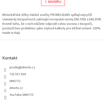
l
NAHORU
n
á
k
d
o
v
Motorkářské džíny italské značky PROMOJEANS splňují nejvyšší
a
á
standardy bezpečnosti zahrnující evropské normy EN17092 a EN13595.
c
n
Kromě toho, že v nich můžete odjezdit celou sezonu v bezpečí,
í
í
poslouží bez problému i jako stylové kalhoty pro běžné nošení. 100%
p
made in Italy
r
v
Z
k
y
á
v
p
ý
a
Kontakt
p
t
i
prodej
@
dmoto.cz
í
s
u
725 557 839
DMOTO
dmoto.cz
YouTube DMOTO