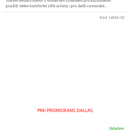
tvarem enduro kalhot s moderním vzhledem pro každodenní
použití. Velmi komfortní střih určený i pro delší cestování...
Kód:
14561/30
PMJ PROMOJEANS DALLAS
Skladem