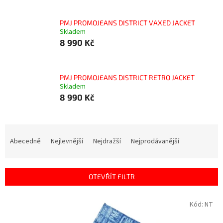
PMJ PROMOJEANS DISTRICT VAXED JACKET
Skladem
8 990 Kč
PMJ PROMOJEANS DISTRICT RETRO JACKET
Skladem
8 990 Kč
Ř
a
Abecedně
Nejlevnější
Nejdražší
Nejprodávanější
z
e
n
OTEVŘÍT FILTR
í
p
V
Kód:
NT
r
ý
o
p