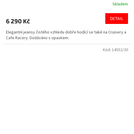
Skladem
DETAIL
6 290 Kč
Elegantní jeansy čistého vzhledu dobře hodící se také na Cruisery a
Cafe Racery. Dodáváno s opaskem.
Kód:
14552/30