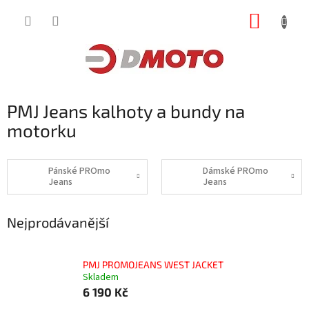
Přejít
NÁKUP
na
obsah
KOŠÍK
PMJ Jeans kalhoty a bundy na
motorku
Pánské PROmo
Dámské PROmo
Jeans
Jeans
Nejprodávanější
PMJ PROMOJEANS WEST JACKET
Skladem
6 190 Kč