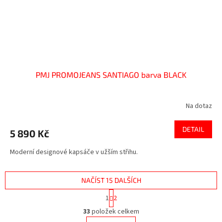
PMJ PROMOJEANS SANTIAGO barva BLACK
Na dotaz
DETAIL
5 890 Kč
Moderní designové kapsáče v užším střihu.
NAČÍST 15 DALŠÍCH
S
1
2
t
O
r
33
položek celkem
v
á