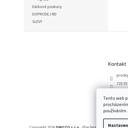
Dárkové poukazy
DOPRODEJ ND
SLEVY
Z
á
p
a
t
Kontakt
í
prodej
725 55
DMOT
Tento web po
dmoto
procházením 
YouTu
používáním.
Nastaven
Copyright 2026
DMOTO s.r.o.
. Všechna práva vyhrazena.