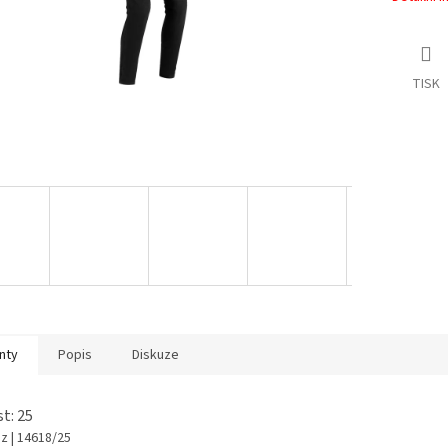
TISK
nty
Popis
Diskuze
st: 25
az
| 14618/25