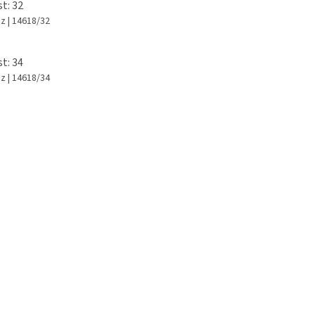
st: 32
az
| 14618/32
st: 34
az
| 14618/34