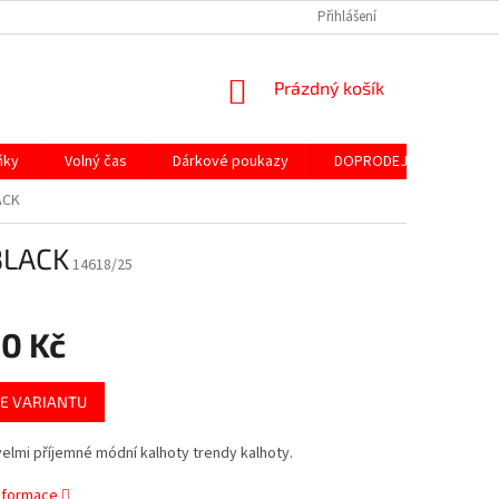
Přihlášení
NÁKUPNÍ
Prázdný košík
KOŠÍK
ňky
Volný čas
Dárkové poukazy
DOPRODEJ ND
SLE
ACK
BLACK
14618/25
90 Kč
E VARIANTU
lmi příjemné módní kalhoty trendy kalhoty.
informace