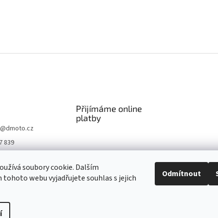
Přijímáme online
platby
@
dmoto.cz
7 839
O
užívá soubory cookie. Dalším
.cz
Odmítnout
tohoto webu vyjadřujete souhlas s jejich
be DMOTO
í