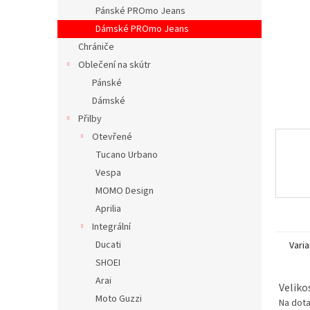
n
Pánské PROmo Jeans
e
Dámské PROmo Jeans
l
Chrániče
Oblečení na skútr
Pánské
Dámské
Přilby
Otevřené
Tucano Urbano
Vespa
MOMO Design
Aprilia
Integrální
Ducati
Varia
SHOEI
Arai
Veliko
Moto Guzzi
Na dot