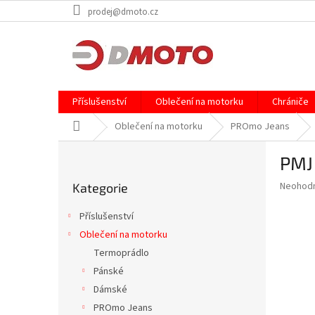
Přejít
prodej@dmoto.cz
na
obsah
Příslušenství
Oblečení na motorku
Chrániče
Domů
Oblečení na motorku
PROmo Jeans
P
PMJ
o
Přeskočit
s
Průměr
Neohod
Kategorie
kategorie
t
hodnoce
r
produkt
Příslušenství
a
je
Oblečení na motorku
0,0
n
z
Termoprádlo
n
5
í
Pánské
hvězdič
p
Dámské
a
PROmo Jeans