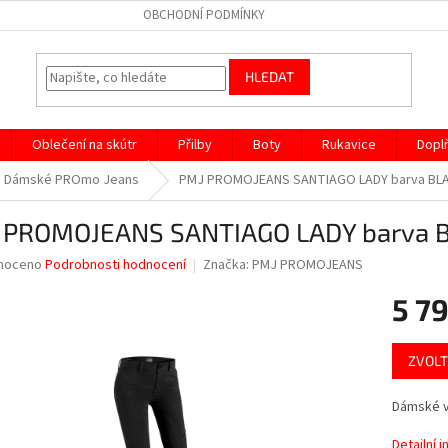
OBCHODNÍ PODMÍNKY
HLEDAT
Oblečení na skútr
Přilby
Boty
Rukavice
Dopl
Dámské PROmo Jeans
PMJ PROMOJEANS SANTIAGO LADY barva BL
 PROMOJEANS SANTIAGO LADY barva 
né
noceno
Podrobnosti hodnocení
Značka:
PMJ PROMOJEANS
ní
5 7
u
Měrná
ZVOLT
cena:
ek.
Dámské ve
Detailní 