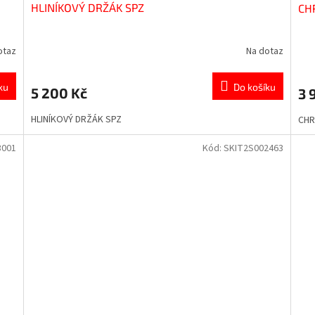
HLINÍKOVÝ DRŽÁK SPZ
CH
otaz
Na dotaz
ku
Do košíku
5 200 Kč
3 
HLINÍKOVÝ DRŽÁK SPZ
CHR
3001
Kód:
SKIT2S002463