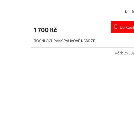
Na d
Do koší
1 700 Kč
BOČNÍ OCHRANY PALIVOVÉ NÁDRŽE
Kód:
2S00