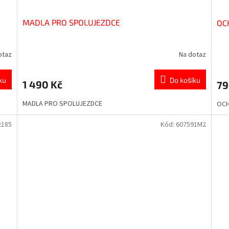
MADLA PRO SPOLUJEZDCE
OC
otaz
Na dotaz
ku
Do košíku
1 490 Kč
79
MADLA PRO SPOLUJEZDCE
OCH
2185
Kód:
607591M2