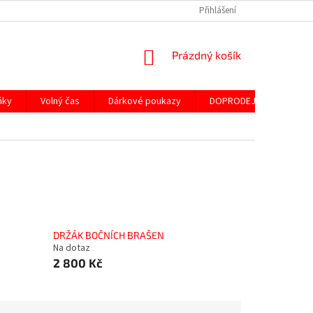
Přihlášení
NÁKUPNÍ
Prázdný košík
KOŠÍK
ňky
Volný čas
Dárkové poukazy
DOPRODEJ ND
SLE
DRŽÁK BOČNÍCH BRAŠEN
Na dotaz
2 800 Kč