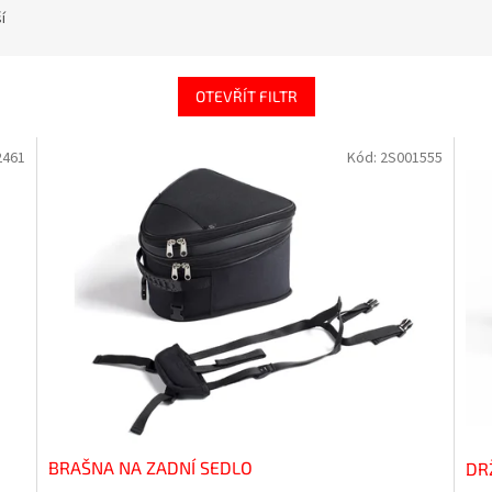
í
OTEVŘÍT FILTR
2461
Kód:
2S001555
BRAŠNA NA ZADNÍ SEDLO
DR