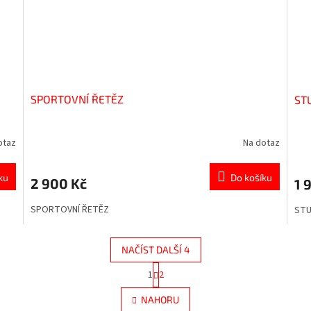
SPORTOVNÍ ŘETĚZ
ST
otaz
Na dotaz
ku
Do košíku
2 900 Kč
1 
SPORTOVNÍ ŘETĚZ
STU
NAČÍST DALŠÍ 4
S
1
2
O
t
r
v
NAHORU
á
l