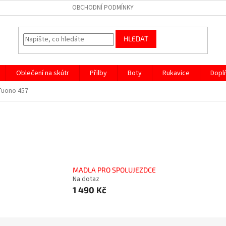
OBCHODNÍ PODMÍNKY
HLEDAT
Oblečení na skútr
Přilby
Boty
Rukavice
Dopl
/Tuono 457
MADLA PRO SPOLUJEZDCE
Na dotaz
1 490 Kč