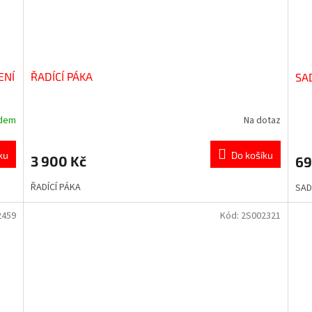
ENÍ
ŘADÍCÍ PÁKA
SA
adem
Na dotaz
ku
Do košíku
3 900 Kč
69
ŘADÍCÍ PÁKA
SAD
2459
Kód:
2S002321