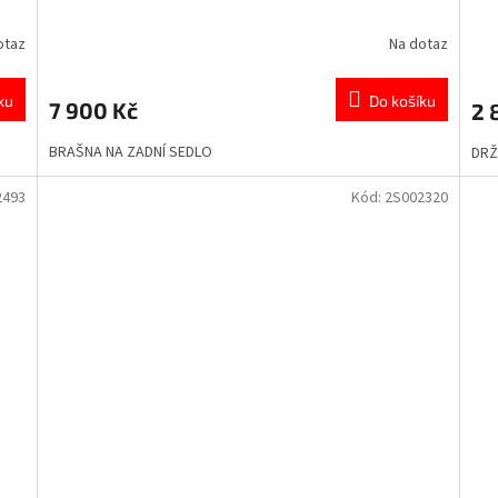
otaz
Na dotaz
ku
Do košíku
7 900 Kč
2 
BRAŠNA NA ZADNÍ SEDLO
DRŽ
2493
Kód:
2S002320