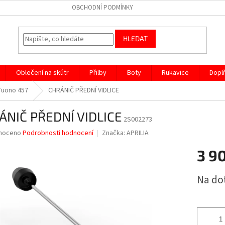
OBCHODNÍ PODMÍNKY
HLEDAT
Oblečení na skútr
Přilby
Boty
Rukavice
Dopl
/Tuono 457
CHRÁNIČ PŘEDNÍ VIDLICE
ÁNIČ PŘEDNÍ VIDLICE
2S002273
né
noceno
Podrobnosti hodnocení
Značka:
APRILIA
ní
3 9
u
Měrná
Na do
cena:
ek.