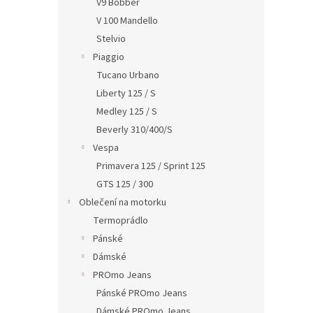
V9 Bobber
V 100 Mandello
Stelvio
Piaggio
Tucano Urbano
Liberty 125 / S
Medley 125 / S
Beverly 310/400/S
Vespa
Primavera 125 / Sprint 125
GTS 125 / 300
Oblečení na motorku
Termoprádlo
Pánské
Dámské
PROmo Jeans
Pánské PROmo Jeans
Dámské PROmo Jeans