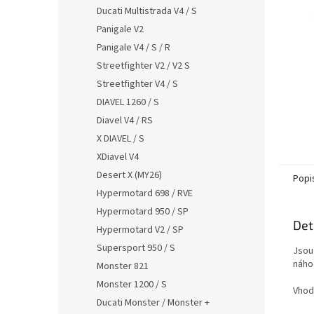
n
Ducati Multistrada V4 / S
e
Panigale V2
l
Panigale V4 / S / R
Streetfighter V2 / V2 S
Streetfighter V4 / S
DIAVEL 1260 / S
Diavel V4 / RS
X DIAVEL / S
XDiavel V4
Desert X (MY26)
Popi
Hypermotard 698 / RVE
Hypermotard 950 / SP
Det
Hypermotard V2 / SP
Supersport 950 / S
Jsou
náho
Monster 821
Monster 1200 / S
Vhod
Ducati Monster / Monster +