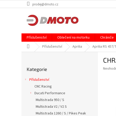
Přejít
prodej@dmoto.cz
na
obsah
Příslušenství
Oblečení na motorku
Chrániče
Domů
Příslušenství
Aprilia
Aprilia RS 457
P
CHR
o
Přeskočit
s
Průměr
Neohod
Kategorie
kategorie
t
hodnoce
r
produkt
Příslušenství
a
je
CNC Racing
0,0
n
z
Ducati Performance
n
5
í
Multistrada 950 / S
hvězdič
p
Multistrada V2 / V2 S
a
Multistrada 1260 / S / Pikes Peak