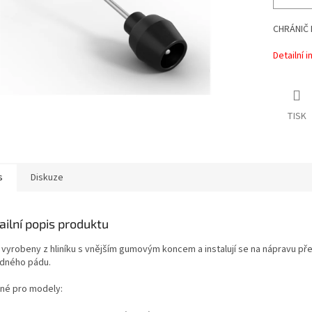
CHRÁNIČ 
Detailní 
TISK
s
Diskuze
ailní popis produktu
 vyrobeny z hliníku s vnějším gumovým koncem a instalují se na nápravu př
dného pádu.
né pro modely: