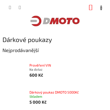
Přejít
NÁKUP
na
obsah
KOŠÍK
Dárkové poukazy
Nejprodávanější
Prověření VIN
Na dotaz
600 Kč
Dárkový poukaz DMOTO 5000Kč
Skladem
5 000 Kč