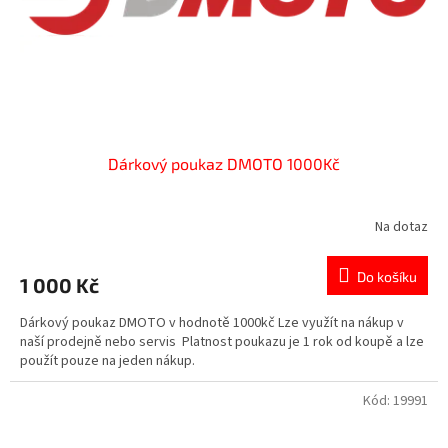
d
u
k
t
ů
Dárkový poukaz DMOTO 1000Kč
Na dotaz
Do košíku
1 000 Kč
Dárkový poukaz DMOTO v hodnotě 1000kč Lze využít na nákup v
naší prodejně nebo servis Platnost poukazu je 1 rok od koupě a lze
použít pouze na jeden nákup.
Kód:
19991