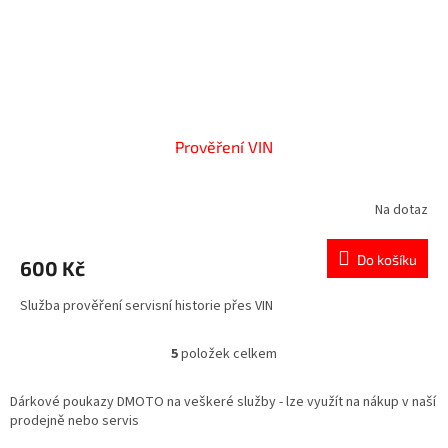
Prověření VIN
Na dotaz
Do košíku
600 Kč
Služba prověření servisní historie přes VIN
5
položek celkem
O
v
l
Dárkové poukazy DMOTO na veškeré služby - lze využít na nákup v naší
á
prodejně nebo servis
d