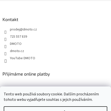
a
Z
c
á
í
p
p
a
Kontakt
r
t
v
prodej
@
dmoto.cz
í
k
y
725 557 839
v
DMOTO
ý
p
dmoto.cz
i
YouTube DMOTO
s
u
Přijímáme online platby
Tento web používá soubory cookie. Dalším procházením
tohoto webu vyjadřujete souhlas s jejich používáním.