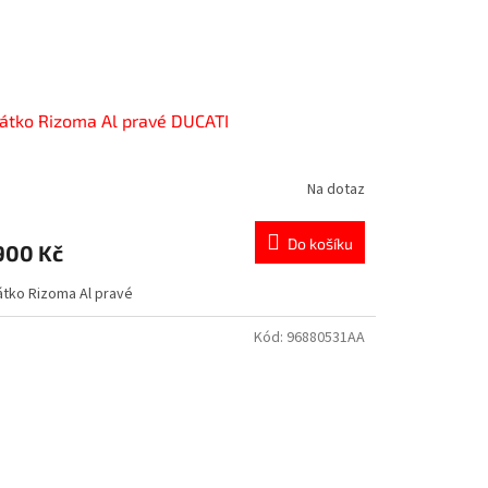
átko Rizoma Al pravé DUCATI
Na dotaz
Do košíku
900 Kč
átko Rizoma Al pravé
Kód:
96880531AA