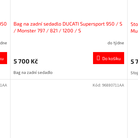
950
Bag na zadní sedadlo DUCATI Supersport 950 / S
Sto
/ Monster 797 / 821 / 1200 / S
Mul
ýdne
do týdne
ku
Do košíku
5 700 Kč
5 
Bag na zadní sedadlo
Sto
21AA
Kód:
96880711AA