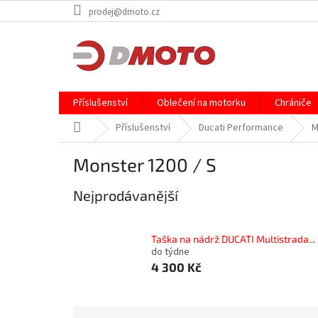
Přejít
prodej@dmoto.cz
na
obsah
Příslušenství
Oblečení na motorku
Chrániče
Domů
Příslušenství
Ducati Performance
M
Monster 1200 / S
Nejprodávanější
Taška na nádrž DUCATI Multistrada...
do týdne
4 300 Kč
Ř