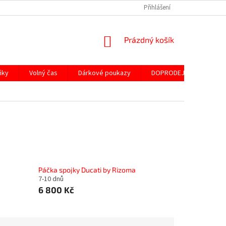
Přihlášení
NÁKUPNÍ
Prázdný košík
KOŠÍK
ňky
Volný čas
Dárkové poukazy
DOPRODEJ ND
SLE
Páčka spojky Ducati by Rizoma
7-10 dnů
6 800 Kč