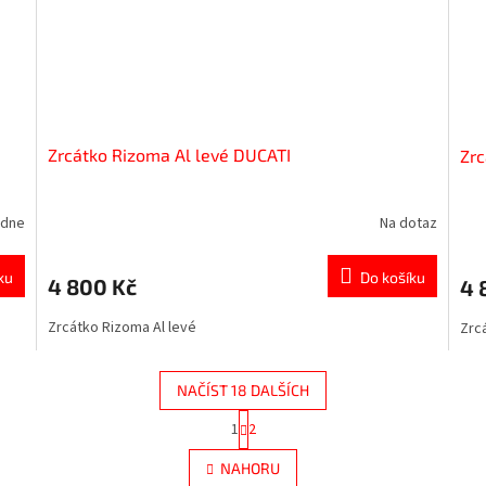
Zrcátko Rizoma Al levé DUCATI
Zrc
ýdne
Na dotaz
ku
Do košíku
4 800 Kč
4 
Zrcátko Rizoma Al levé
Zrc
NAČÍST 18 DALŠÍCH
S
1
2
O
t
r
v
NAHORU
á
l