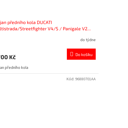
jan předního kola DUCATI
tistrada/Streetfighter V4/S / Panigale V2...
do týdne
Do košíku
700 Kč
jan předního kola
Kód:
96880701AA