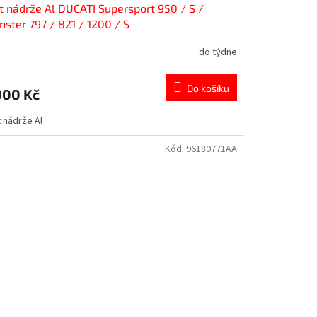
t nádrže Al DUCATI Supersport 950 / S /
ster 797 / 821 / 1200 / S
do týdne
Do košíku
900 Kč
 nádrže Al
Kód:
96180771AA