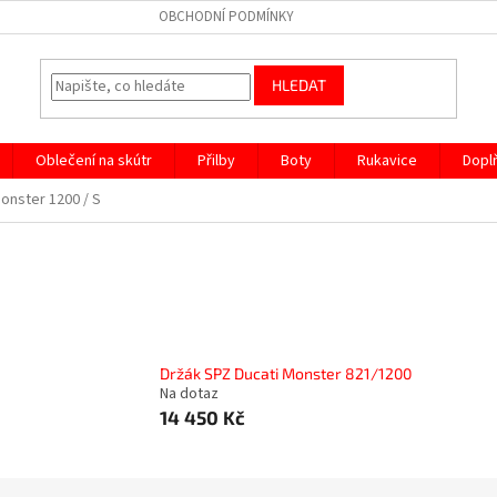
OBCHODNÍ PODMÍNKY
HLEDAT
Oblečení na skútr
Přilby
Boty
Rukavice
Dopl
onster 1200 / S
Držák SPZ Ducati Monster 821/1200
Na dotaz
14 450 Kč