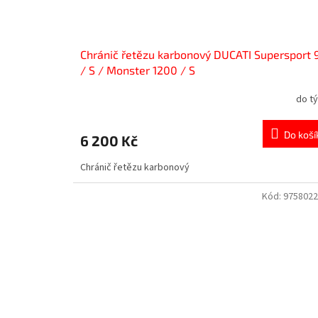
Chránič řetězu karbonový DUCATI Supersport 
/ S / Monster 1200 / S
do t
Do koší
6 200 Kč
Chránič řetězu karbonový
Kód:
975802