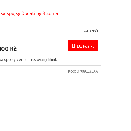
ka spojky Ducati by Rizoma
7-10 dnů
Do košíku
800 Kč
a spojky černá - frézovaný hliník
Kód:
97080131AA