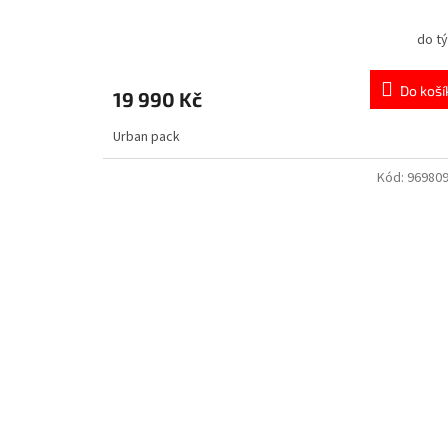
do t
Do koší
19 990 Kč
Urban pack
Kód:
96980