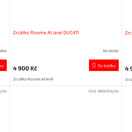
Zrcátko Rizoma Al levé DUCATI
Zrc
ýdne
Na dotaz
ku
Do košíku
4 900 Kč
4 
Zrcátko Rizoma Al levé
Zrc
31AA
Kód:
96880541AA