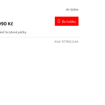
do týdne
Do košíku
990 Kč
ánič brzdové páčky
Kód:
97780111AA