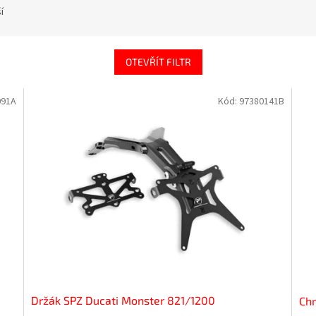
í
OTEVŘÍT FILTR
091A
Kód:
97380141B
Doprodej
Držák SPZ Ducati Monster 821/1200
Chr