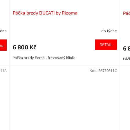
Páčka brzdy DUCATI by Rizoma
Páč
ýdne
do týdne
DETAIL
ku
6 800 Kč
6 
Páčka brzdy černá - frézovaný hliník
Páčk
911A
Kód:
96780311C