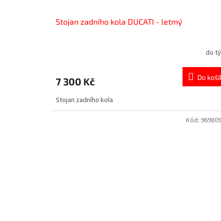
Stojan zadního kola DUCATI - letmý
do t
Do koší
7 300 Kč
Stojan zadního kola
Kód:
96980