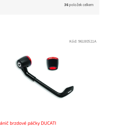
36
položek celkem
Kód:
96180521A
ánič brzdové páčky DUCATI