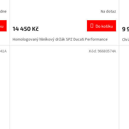
ýdne
Na dotaz
ku
Do košíku
14 450 Kč
9 
Homologovaný hliníkový držák SPZ Ducati Performance
Chr
941A
Kód:
96680574A