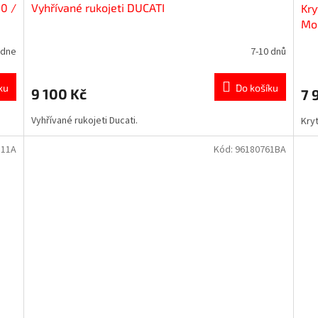
50 /
Vyhřívané rukojeti DUCATI
Kry
Mon
ýdne
7-10 dnů
ku
Do košíku
9 100 Kč
7 
Vyhřívané rukojeti Ducati.
Kryt
111A
Kód:
96180761BA