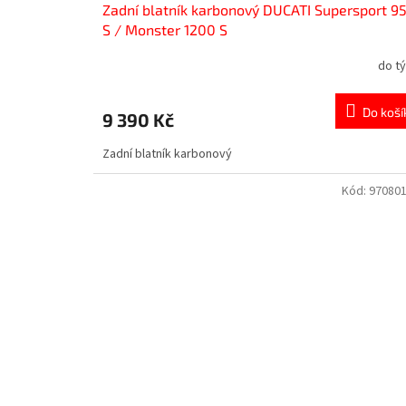
Zadní blatník karbonový DUCATI Supersport 9
S / Monster 1200 S
do t
Do koší
9 390 Kč
Zadní blatník karbonový
Kód:
97080