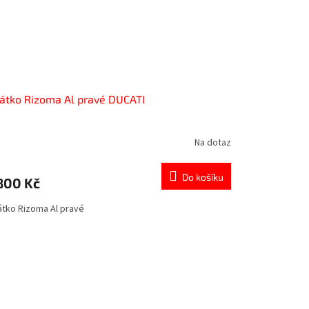
átko Rizoma Al pravé DUCATI
Na dotaz
Do košíku
800 Kč
átko Rizoma Al pravé