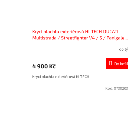
Krycí plachta exteriérová HI-TECH DUCATI
Multistrada / Streetfighter V4 / S / Panigale...
do t
Do koší
4 900 Kč
Krycí plachta exteriérová HI-TECH
Kód:
973820