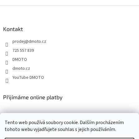
v
l
Z
á
á
d
p
a
a
Kontakt
c
t
í
prodej
@
dmoto.cz
í
p
r
725 557 839
v
DMOTO
k
y
dmoto.cz
v
YouTube DMOTO
ý
p
i
s
Přijímáme online platby
u
Tento web používá soubory cookie. Dalším procházením
tohoto webu vyjadřujete souhlas s jejich používáním.