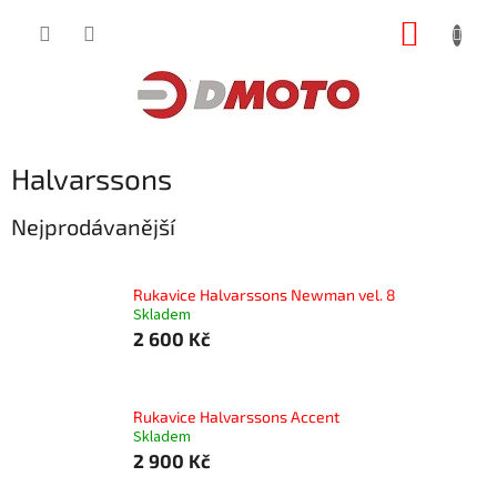
Přejít
NÁKUP
na
obsah
KOŠÍK
Halvarssons
Nejprodávanější
Rukavice Halvarssons Newman vel. 8
Skladem
2 600 Kč
Rukavice Halvarssons Accent
Skladem
2 900 Kč