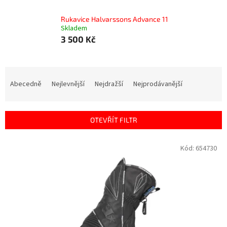
Rukavice Halvarssons Advance 11
Skladem
3 500 Kč
Ř
a
Abecedně
Nejlevnější
Nejdražší
Nejprodávanější
z
e
n
OTEVŘÍT FILTR
í
p
V
Kód:
654730
r
ý
o
p
d
i
u
s
k
p
t
r
ů
o