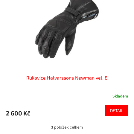
Rukavice Halvarssons Newman vel. 8
Skladem
DETAIL
2 600 Kč
3
položek celkem
O