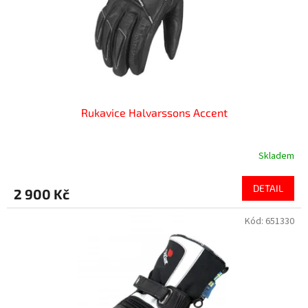
d
u
k
t
ů
Rukavice Halvarssons Accent
Skladem
DETAIL
2 900 Kč
Kód:
651330