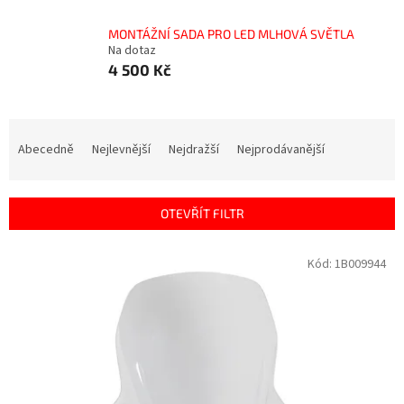
MONTÁŽNÍ SADA PRO LED MLHOVÁ SVĚTLA
Na dotaz
4 500 Kč
Ř
a
Abecedně
Nejlevnější
Nejdražší
Nejprodávanější
z
e
n
OTEVŘÍT FILTR
í
p
V
Kód:
1B009944
r
ý
o
p
d
i
u
s
k
p
t
r
ů
o