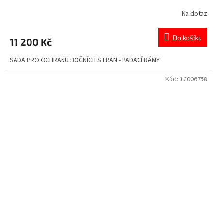
Na dotaz
Průměrné
hodnocení
produktu
Do košíku
11 200 Kč
je
1,0
SADA PRO OCHRANU BOČNÍCH STRAN - PADACÍ RÁMY
z
5
hvězdiček.
Kód:
1C006758