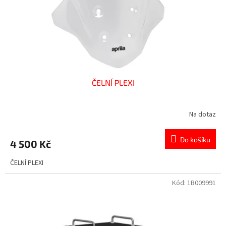
d
u
k
t
ů
ČELNÍ PLEXI
Na dotaz
Do košíku
4 500 Kč
ČELNÍ PLEXI
Kód:
1B009991