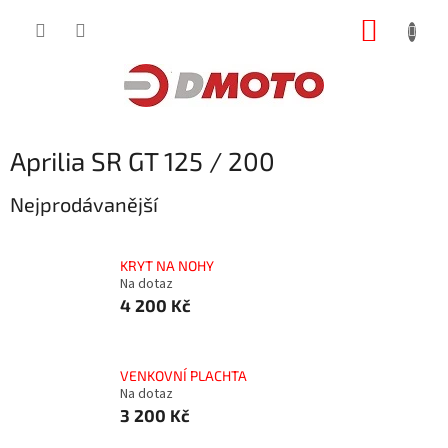
Přejít
NÁKUP
na
obsah
KOŠÍK
Aprilia SR GT 125 / 200
Nejprodávanější
KRYT NA NOHY
Na dotaz
4 200 Kč
VENKOVNÍ PLACHTA
Na dotaz
3 200 Kč