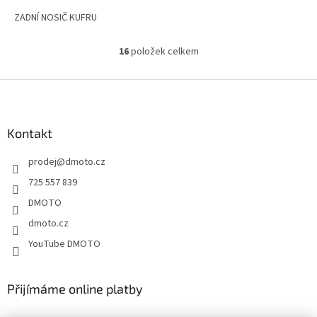
ZADNÍ NOSIČ KUFRU
16
položek celkem
O
v
l
Z
á
á
d
p
a
a
Kontakt
c
t
í
prodej
@
dmoto.cz
í
p
r
725 557 839
v
DMOTO
k
y
dmoto.cz
v
YouTube DMOTO
ý
p
i
s
Přijímáme online platby
u