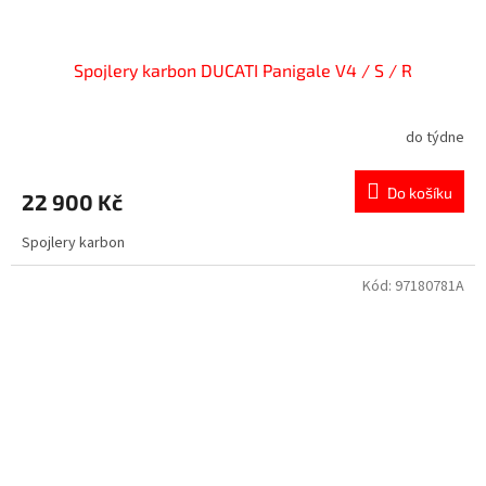
Spojlery karbon DUCATI Panigale V4 / S / R
do týdne
Do košíku
22 900 Kč
Spojlery karbon
Kód:
97180781A