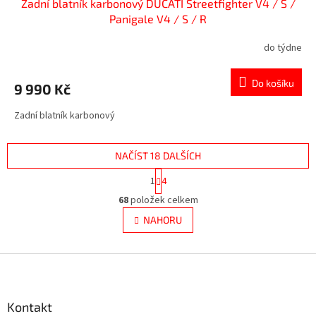
Zadní blatník karbonový DUCATI Streetfighter V4 / S /
Panigale V4 / S / R
do týdne
Do košíku
9 990 Kč
Zadní blatník karbonový
NAČÍST 18 DALŠÍCH
S
1
4
t
O
r
68
položek celkem
v
á
l
NAHORU
n
á
k
d
o
v
Z
a
á
c
á
n
í
p
í
p
a
Kontakt
r