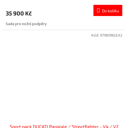
Do košíku
35 900 Kč
Sada pro nožní podpěry
Kód:
97980961EA2
Sport pack DUCATI Panigale / Streetfighter - V4 / V2