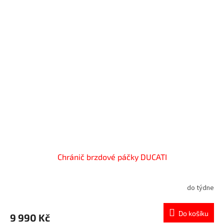
Chránič brzdové páčky DUCATI
do týdne
Do košíku
9 990 Kč