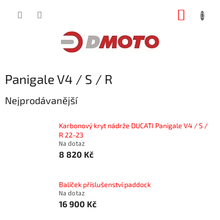
Přejít
NÁKUP
na
obsah
KOŠÍK
Panigale V4 / S / R
Nejprodávanější
Karbonový kryt nádrže DUCATI Panigale V4 / S /
R 22-23
Na dotaz
8 820 Kč
Balíček příslušenství paddock
Na dotaz
16 900 Kč