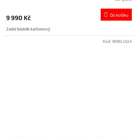
Do košíku
9 990 Kč
Zadní blatník karbonový
Kód:
96981161A