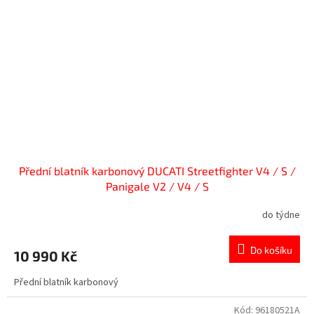
Přední blatník karbonový DUCATI Streetfighter V4 / S /
Panigale V2 / V4 / S
do týdne
Do košíku
10 990 Kč
Přední blatník karbonový
Kód:
96180521A