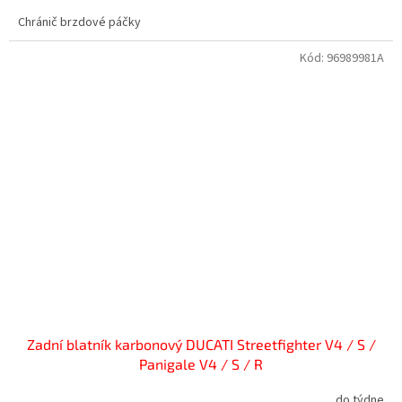
Chránič brzdové páčky
Kód:
96989981A
Zadní blatník karbonový DUCATI Streetfighter V4 / S /
Panigale V4 / S / R
do týdne