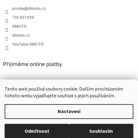
t
v
prodej
@
dmoto.cz
í
k
y
725 557 839
v
DMOTO
ý
p
dmoto.cz
i
YouTube DMOTO
s
u
Přijímáme online platby
Tento web používá soubory cookie. Dalším procházením
tohoto webu vyjadřujete souhlas s jejich používáním.
Nastavení
Vytvořil Shoptet
Odmítnout
Souhlasím
Copyright 2026
DMOTO s.r.o.
. Všechna práva vyhrazena.