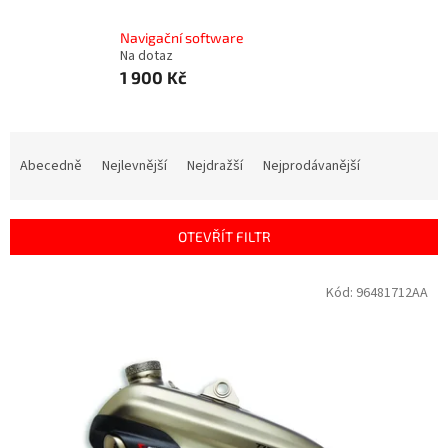
Navigační software
Na dotaz
1 900 Kč
Ř
a
Abecedně
Nejlevnější
Nejdražší
Nejprodávanější
z
e
n
OTEVŘÍT FILTR
í
p
V
Kód:
96481712AA
r
ý
o
p
d
i
u
s
k
p
t
r
ů
o