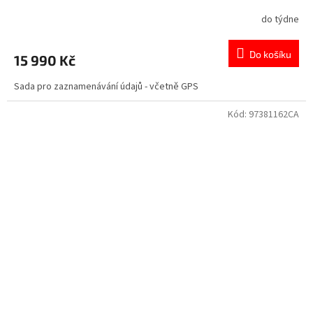
do týdne
Do košíku
15 990 Kč
Sada pro zaznamenávání údajů - včetně GPS
Kód:
97381162CA