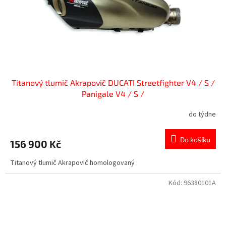
d
u
k
t
ů
Titanový tlumič Akrapovič DUCATI Streetfighter V4 / S /
Panigale V4 / S /
do týdne
Do košíku
156 900 Kč
Titanový tlumič Akrapovič homologovaný
Kód:
96380101A