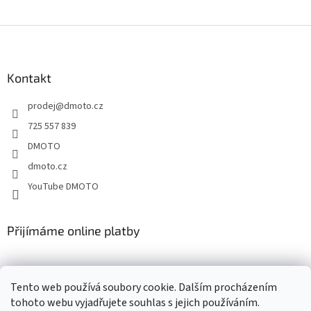
Z
á
p
a
Kontakt
t
prodej
@
dmoto.cz
í
725 557 839
DMOTO
dmoto.cz
YouTube DMOTO
Přijímáme online platby
Tento web používá soubory cookie. Dalším procházením
tohoto webu vyjadřujete souhlas s jejich používáním.