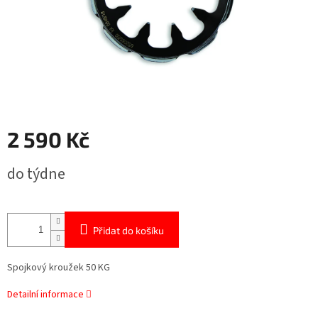
2 590 Kč
Měrná
do týdne
cena:
Přidat do košíku
Spojkový kroužek 50 KG
Detailní informace