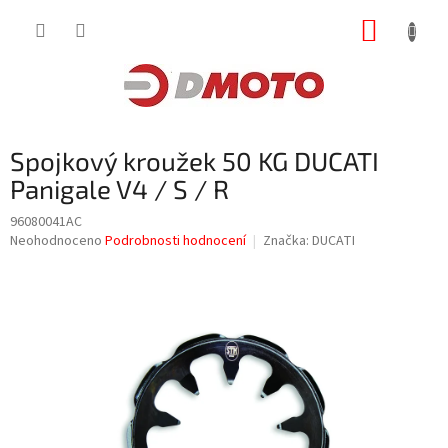
Přejít
NÁKUP
na
obsah
KOŠÍK
Spojkový kroužek 50 KG DUCATI
Panigale V4 / S / R
96080041AC
Průměrné
Neohodnoceno
Podrobnosti hodnocení
Značka:
DUCATI
hodnocení
produktu
je
0,0
z
5
hvězdiček.