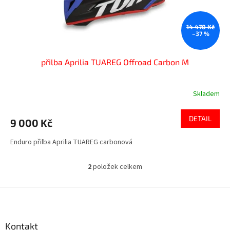
14 470 Kč
–37 %
přilba Aprilia TUAREG Offroad Carbon M
Skladem
DETAIL
9 000 Kč
Enduro přilba Aprilia TUAREG carbonová
2
položek celkem
O
v
l
Z
á
á
d
p
a
a
Kontakt
c