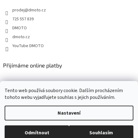
t
í
prodej
@
dmoto.cz
í
p
r
725 557 839
v
DMOTO
k
y
dmoto.cz
v
YouTube DMOTO
ý
p
i
s
Přijímáme online platby
u
Tento web používá soubory cookie. Dalším procházením
tohoto webu vyjadřujete souhlas s jejich používáním.
Nastavení
Vytvořil Shoptet
Odmítnout
Souhlasím
Copyright 2026
DMOTO s.r.o.
. Všechna práva vyhrazena.