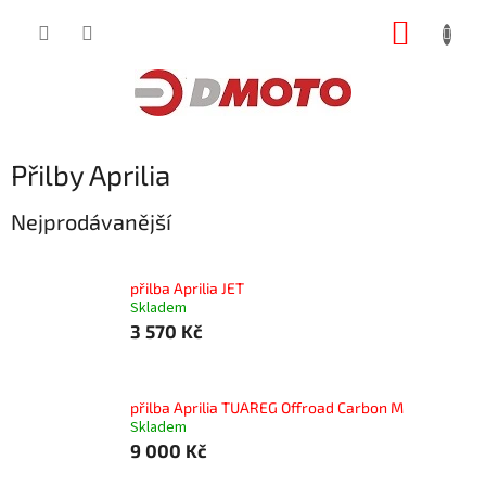
Přejít
NÁKUP
na
obsah
KOŠÍK
Přilby Aprilia
Nejprodávanější
přilba Aprilia JET
Skladem
3 570 Kč
přilba Aprilia TUAREG Offroad Carbon M
Skladem
9 000 Kč