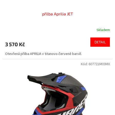
přilba Aprilia JET
Skladem
DETAIL
3 570 Kč
Otevřená přilba APRILIA v titanovo-červené barvě.
Kód:
607721M03MX