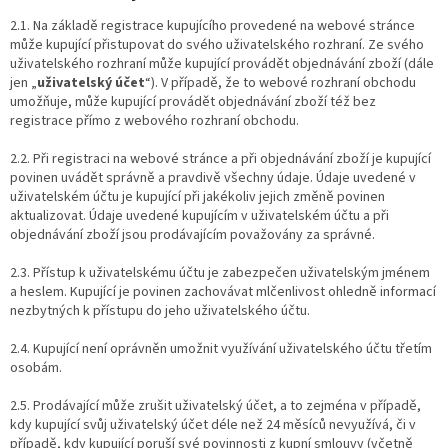
2.1. Na základě registrace kupujícího provedené na webové stránce
může kupující přistupovat do svého uživatelského rozhraní. Ze svého
uživatelského rozhraní může kupující provádět objednávání zboží (dále
jen „
uživatelský účet
“). V případě, že to webové rozhraní obchodu
umožňuje, může kupující provádět objednávání zboží též bez
registrace přímo z webového rozhraní obchodu.
2.2. Při registraci na webové stránce a při objednávání zboží je kupující
povinen uvádět správně a pravdivě všechny údaje. Údaje uvedené v
uživatelském účtu je kupující při jakékoliv jejich změně povinen
aktualizovat. Údaje uvedené kupujícím v uživatelském účtu a při
objednávání zboží jsou prodávajícím považovány za správné.
2.3. Přístup k uživatelskému účtu je zabezpečen uživatelským jménem
a heslem. Kupující je povinen zachovávat mlčenlivost ohledně informací
nezbytných k přístupu do jeho uživatelského účtu.
2.4. Kupující není oprávněn umožnit využívání uživatelského účtu třetím
osobám.
2.5. Prodávající může zrušit uživatelský účet, a to zejména v případě,
kdy kupující svůj uživatelský účet déle než 24 měsíců nevyužívá, či v
případě, kdy kupující poruší své povinnosti z kupní smlouvy (včetně