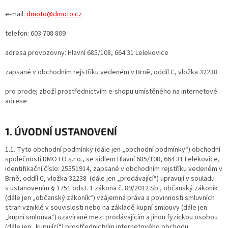
e-mail:
dmoto@dmoto.cz
telefon: 603 708 809
adresa provozovny: Hlavní 685/108, 664 31 Lelekovice
zapsané v obchodním rejstříku vedeném v Brně, oddíl C, vložka 32238
pro prodej zboží prostřednictvím e-shopu umístěného na internetové
adrese
1. ÚVODNÍ USTANOVENÍ
1.1. Tyto obchodní podmínky (dále jen „obchodní podmínky“) obchodní
společnosti DMOTO s.r.o., se sídlem Hlavní 685/108, 664 31 Lelekovice,
identifikační číslo: 25551914, zapsané v obchodním rejstříku vedeném v
Brně, oddíl C, vložka 32238 (dále jen „prodávající“) upravují v souladu
s ustanovením § 1751 odst. 1 zákona č. 89/2012 Sb., občanský zákoník
(dále jen „občanský zákoník“) vzájemná práva a povinnosti smluvních
stran vzniklé v souvislosti nebo na základě kupní smlouvy (dále jen
„kupní smlouva“) uzavírané mezi prodávajícím a jinou fyzickou osobou
(dále jen „kupující“) prostřednictvím internetového obchodu