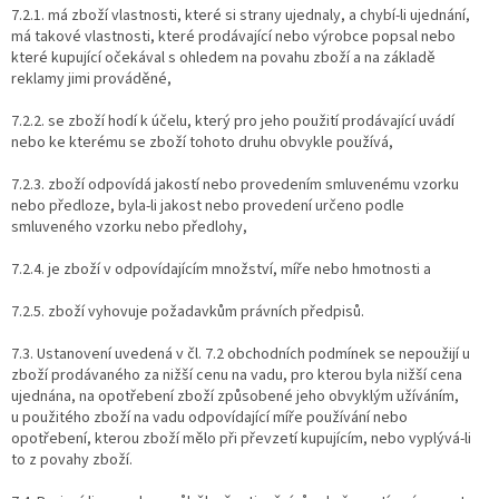
7.2.1. má zboží vlastnosti, které si strany ujednaly, a chybí-li ujednání,
má takové vlastnosti, které prodávající nebo výrobce popsal nebo
které kupující očekával s ohledem na povahu zboží a na základě
reklamy jimi prováděné,
7.2.2. se zboží hodí k účelu, který pro jeho použití prodávající uvádí
nebo ke kterému se zboží tohoto druhu obvykle používá,
7.2.3. zboží odpovídá jakostí nebo provedením smluvenému vzorku
nebo předloze, byla-li jakost nebo provedení určeno podle
smluveného vzorku nebo předlohy,
7.2.4. je zboží v odpovídajícím množství, míře nebo hmotnosti a
7.2.5. zboží vyhovuje požadavkům právních předpisů.
7.3. Ustanovení uvedená v čl. 7.2 obchodních podmínek se nepoužijí u
zboží prodávaného za nižší cenu na vadu, pro kterou byla nižší cena
ujednána, na opotřebení zboží způsobené jeho obvyklým užíváním,
u použitého zboží na vadu odpovídající míře používání nebo
opotřebení, kterou zboží mělo při převzetí kupujícím, nebo vyplývá-li
to z povahy zboží.