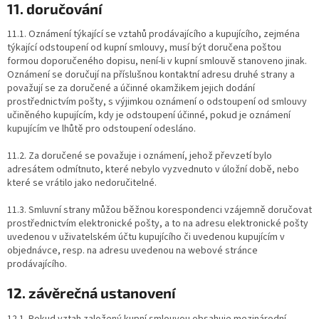
11. doručování
11.1. Oznámení týkající se vztahů prodávajícího a kupujícího, zejména
týkající odstoupení od kupní smlouvy, musí být doručena poštou
formou doporučeného dopisu, není-li v kupní smlouvě stanoveno jinak.
Oznámení se doručují na příslušnou kontaktní adresu druhé strany a
považují se za doručené a účinné okamžikem jejich dodání
prostřednictvím pošty, s výjimkou oznámení o odstoupení od smlouvy
učiněného kupujícím, kdy je odstoupení účinné, pokud je oznámení
kupujícím ve lhůtě pro odstoupení odesláno.
11.2. Za doručené se považuje i oznámení, jehož převzetí bylo
adresátem odmítnuto, které nebylo vyzvednuto v úložní době, nebo
které se vrátilo jako nedoručitelné.
11.3. Smluvní strany můžou běžnou korespondenci vzájemně doručovat
prostřednictvím elektronické pošty, a to na adresu elektronické pošty
uvedenou v uživatelském účtu kupujícího či uvedenou kupujícím v
objednávce, resp. na adresu uvedenou na webové stránce
prodávajícího.
12. závěrečná ustanovení
12.1. Pokud vztah založený kupní smlouvou obsahuje mezinárodní