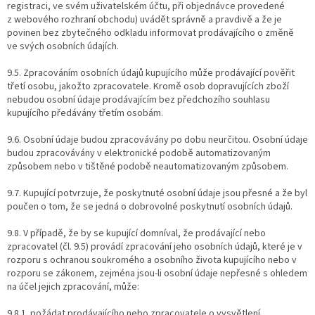
registraci, ve svém uživatelském účtu, při objednávce provedené
z webového rozhraní obchodu) uvádět správně a pravdivě a že je
povinen bez zbytečného odkladu informovat prodávajícího o změně
ve svých osobních údajích.
9.5. Zpracováním osobních údajů kupujícího může prodávající pověřit
třetí osobu, jakožto zpracovatele. Kromě osob dopravujících zboží
nebudou osobní údaje prodávajícím bez předchozího souhlasu
kupujícího předávány třetím osobám.
9.6. Osobní údaje budou zpracovávány po dobu neurčitou. Osobní údaje
budou zpracovávány v elektronické podobě automatizovaným
způsobem nebo v tištěné podobě neautomatizovaným způsobem.
9.7. Kupující potvrzuje, že poskytnuté osobní údaje jsou přesné a že byl
poučen o tom, že se jedná o dobrovolné poskytnutí osobních údajů.
9.8. V případě, že by se kupující domníval, že prodávající nebo
zpracovatel (čl. 9.5) provádí zpracování jeho osobních údajů, které je v
rozporu s ochranou soukromého a osobního života kupujícího nebo v
rozporu se zákonem, zejména jsou-li osobní údaje nepřesné s ohledem
na účel jejich zpracování, může:
9.8.1. požádat prodávajícího nebo zpracovatele o vysvětlení,