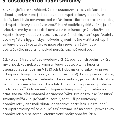
5. odstoupení od kupní smlouvy
5.1. Kupující bere na vědomí, že dle ustanovení § 1837 občanského
zákoníku, nelze mimo jiné odstoupit od kupní smlouvy o dodávce
zboží, které bylo upraveno podle přání kupujícího nebo pro jeho osobu,
od kupní smlouvy o dodávce zboží, které podléhá rychlé zkáze, jakož
i zboží, které bylo po dodání nenávratně smíseno s jiným zbožím, od
kupní smlouvy o dodávce zboží v uzavřeném obalu, které spotřebitel z
obalu vyňal a z hygienických důvodů jej není možné vrátit a od kupní
smlouvy o dodávce zvukové nebo obrazové nahrávky nebo
počítačového programu, pokud porušil jejich původní obal.
5.2. Nejedná-li se o případ uvedený v čl. 5.1 obchodních podmínek či o
jiný případ, kdy nelze od kupní smlouvy odstoupit, má kupující
v souladu s ustanovením § 1829 odst. 1 občanského zákoníku právo
od kupní smlouvy odstoupit, a to do čtrnácti (14) dnů od převzetí zboží,
přičemž v případě, že předmětem kupní smlouvy je několik druhů zboží
nebo dodání několika částí, běží tato lhůta ode dne převzetí poslední
dodávky zboží. Odstoupení od kupní smlouvy musí být prodávajícímu
odesláno ve lhůtě uvedené v předchozí větě. Pro odstoupení od kupní
smlouvy může kupující využit vzorový formulář poskytovaný
prodávajícím, jenž tvoří přílohu obchodních podmínek. Odstoupení
od kupní smlouvy může kupující zasílat mimo jiné na adresu provozovny
prodávajícího či na adresu elektronické pošty prodávajícího .