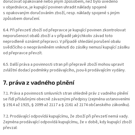
doručovat opakovaně nebo jiným způsobem, než bylo uvedeno
v objednávce, je kupující povinen uhradit náklady spojené
s opakovaným doručováním zboží, resp. náklady spojené s jiným
způsobem doručení.
6.4. Při převzetí zboží od přepravce je kupující povinen zkontrolovat
neporušenost obalů zboží a v případě jakýchkoliv závad toto
neprodleně oznámit přepravci. V případě shledání porušení obalu
svědčícího o neoprávněném vniknutí do zásilky nemusí kupující zásilku
od přepravce převzít.
6.5. Další práva a povinnosti stran při přepravě zboží mohou upravit
zvláštní dodací podmínky prodávajícího, jsou-li prodávajícím vydány.
7. práva z vadného plnění
7.1. Práva a povinnosti smluvních stran ohledně práv z vadného plnění
se řídí příslušnými obecně závaznými předpisy (zejména ustanoveními
§ 1914 až 1925, § 2099 až 2117 a § 2161 až 2174 občanského zákoníku).
7.2. Prodávající odpovídá kupujícímu, že zboží při převzetí nemá vady.
Zejména prodávající odpovídá kupujícímu, že v době, kdy kupující zboží
převzal: