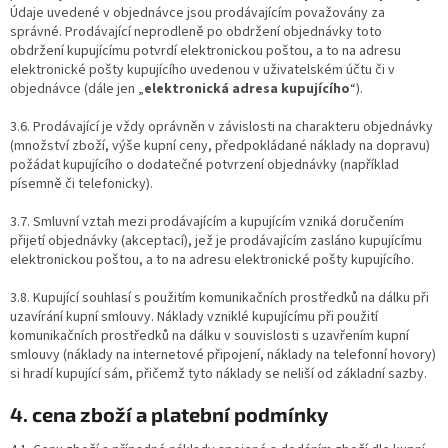
Údaje uvedené v objednávce jsou prodávajícím považovány za
správné. Prodávající neprodleně po obdržení objednávky toto
obdržení kupujícímu potvrdí elektronickou poštou, a to na adresu
elektronické pošty kupujícího uvedenou v uživatelském účtu či v
objednávce (dále jen „
elektronická adresa kupujícího
“).
3.6. Prodávající je vždy oprávněn v závislosti na charakteru objednávky
(množství zboží, výše kupní ceny, předpokládané náklady na dopravu)
požádat kupujícího o dodatečné potvrzení objednávky (například
písemně či telefonicky).
3.7. Smluvní vztah mezi prodávajícím a kupujícím vzniká doručením
přijetí objednávky (akceptací), jež je prodávajícím zasláno kupujícímu
elektronickou poštou, a to na adresu elektronické pošty kupujícího.
3.8. Kupující souhlasí s použitím komunikačních prostředků na dálku při
uzavírání kupní smlouvy. Náklady vzniklé kupujícímu při použití
komunikačních prostředků na dálku v souvislosti s uzavřením kupní
smlouvy (náklady na internetové připojení, náklady na telefonní hovory)
si hradí kupující sám, přičemž tyto náklady se neliší od základní sazby.
4. cena zboží a platební podmínky