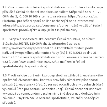
8.4. K mimosoudnímu řešení spotřebitelských sporů z kupní smlouvy je
příslušná Česká obchodní inspekce, se sídlem Štěpánská 567/15, 120
00 Praha 2, IČ: 000 20 869, internetová adresa: https://adr.coi.cz/cs.
Platformu pro řešení sporů on-line nacházející se na internetové
adrese http://ec.europa.eu/consumers/odr je možné využít při řešení
sporů mezi prodávajícím a kupujícím z kupní smlouvy.
8.5. Evropské spotřebitelské centrum Česká republika, se sídlem
Štěpánská 567/15, 120 00 Praha 2, internetová adresa:
http://www.evropskyspotrebitel.cz je kontaktním místem podle
Nařízení Evropského parlamentu a Rady (EU) č. 524/2013 ze dne 21.
května 2013 o řešení spotřebitelských sporů on-line a o změně nařízení
(ES) č. 2006/2004 a směrnice 2009/22/ES (nařízení o řešení
spotřebitelských sporů on-line).
8.6. Prodávající je oprávněn k prodeji zboží na základě živnostenského
oprávnění. Živnostenskou kontrolu provádí v rámci své působnosti
příslušný živnostenský úřad. Dozor nad oblastí ochrany osobních údajů
vykonává Úřad pro ochranu osobních údajů. Česká obchodní inspekce
vykonává ve vymezeném rozsahu mimo jiné dozor nad dodržováním
zákona č. 634/1992 Sb., o ochraně spotřebitele, ve znění pozdějších
předpisů.