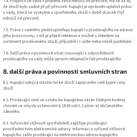
7.4. Projeví-li se vada v průběhu šesti měsíců od převzetí, má se za to,
že zboží bylo vadné již při převzetí. Kupující je oprávněn uplatnit právo
z vady, která se vyskytne u spotřebního zboží v době dvaceti čtyř
měsíců od převzetí.
7.5. Práva z vadného plnění uplatňuje kupující u prodávajícího na adrese
jeho provozovny, v níž je přijetí reklamace možné s ohledem na
sortiment prodávaného zboží, případně i v sídle nebo místě podnikání.
7.6. Další práva a povinnosti stran související s odpovědností
prodávajícího za vady může upravit reklamační řád prodávajícího.
8. další práva a povinnosti smluvních stran
8.1. Kupující nabývá vlastnictví ke zboží zaplacením celé kupní ceny
zboží
8.2. Prodávající není ve vztahu ke kupujícímu vázán žádnými kodexy
chování ve smyslu ustanovení § 1826 odst. 1 písm. e) občanského
zákoníku.
8.3. Vyřizování stížností spotřebitelů zajišťuje prodávající
prostřednictvím elektronické adresy. Informaci o vyřízení stížnosti
kupujícího zašle prodávající na elektronickou adresu kupujícího.