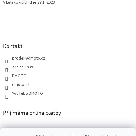
V Lelekovicích dne 27.1. 2023
Z
á
p
a
Kontakt
t
prodej
@
dmoto.cz
í
725 557 839
DMOTO
dmoto.cz
YouTube DMOTO
Přijímáme online platby