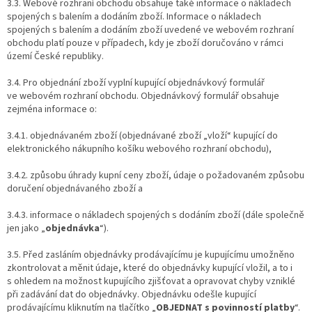
3.3. Webové rozhraní obchodu obsahuje také informace o nákladech
spojených s balením a dodáním zboží. Informace o nákladech
spojených s balením a dodáním zboží uvedené ve webovém rozhraní
obchodu platí pouze v případech, kdy je zboží doručováno v rámci
území České republiky.
3.4. Pro objednání zboží vyplní kupující objednávkový formulář
ve webovém rozhraní obchodu. Objednávkový formulář obsahuje
zejména informace o:
3.4.1. objednávaném zboží (objednávané zboží „vloží“ kupující do
elektronického nákupního košíku webového rozhraní obchodu),
3.4.2. způsobu úhrady kupní ceny zboží, údaje o požadovaném způsobu
doručení objednávaného zboží a
3.4.3. informace o nákladech spojených s dodáním zboží (dále společně
jen jako „
objednávka
“).
3.5. Před zasláním objednávky prodávajícímu je kupujícímu umožněno
zkontrolovat a měnit údaje, které do objednávky kupující vložil, a to i
s ohledem na možnost kupujícího zjišťovat a opravovat chyby vzniklé
při zadávání dat do objednávky. Objednávku odešle kupující
prodávajícímu kliknutím na tlačítko „
OBJEDNAT s povinností platby
“.