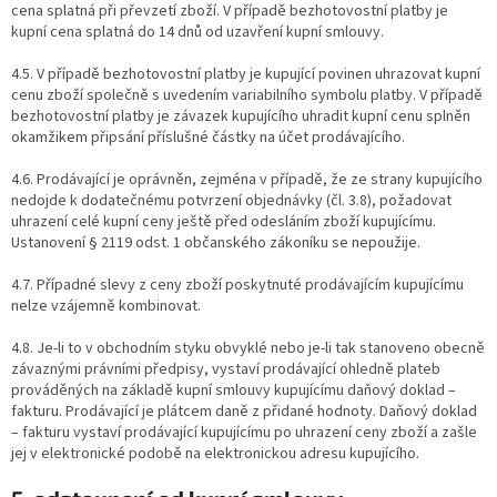
cena splatná při převzetí zboží. V případě bezhotovostní platby je
kupní cena splatná do 14 dnů od uzavření kupní smlouvy.
4.5. V případě bezhotovostní platby je kupující povinen uhrazovat kupní
cenu zboží společně s uvedením variabilního symbolu platby. V případě
bezhotovostní platby je závazek kupujícího uhradit kupní cenu splněn
okamžikem připsání příslušné částky na účet prodávajícího.
4.6. Prodávající je oprávněn, zejména v případě, že ze strany kupujícího
nedojde k dodatečnému potvrzení objednávky (čl. 3.8), požadovat
uhrazení celé kupní ceny ještě před odesláním zboží kupujícímu.
Ustanovení § 2119 odst. 1 občanského zákoníku se nepoužije.
4.7. Případné slevy z ceny zboží poskytnuté prodávajícím kupujícímu
nelze vzájemně kombinovat.
4.8. Je-li to v obchodním styku obvyklé nebo je-li tak stanoveno obecně
závaznými právními předpisy, vystaví prodávající ohledně plateb
prováděných na základě kupní smlouvy kupujícímu daňový doklad –
fakturu. Prodávající je plátcem daně z přidané hodnoty. Daňový doklad
– fakturu vystaví prodávající kupujícímu po uhrazení ceny zboží a zašle
jej v elektronické podobě na elektronickou adresu kupujícího.