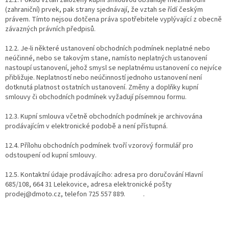
(zahraniční) prvek, pak strany sjednávají, že vztah se řídí českým
právem. Tímto nejsou dotčena práva spotřebitele vyplývající z obecně
závazných právních předpisů.
12.2. Je-li některé ustanovení obchodních podmínek neplatné nebo
neúčinné, nebo se takovým stane, namísto neplatných ustanovení
nastoupí ustanovení, jehož smysl se neplatnému ustanovení co nejvíce
přibližuje. Neplatností nebo neúčinností jednoho ustanovení není
dotknutá platnost ostatních ustanovení. Změny a doplňky kupní
smlouvy či obchodních podmínek vyžadují písemnou formu.
12.3. Kupní smlouva včetně obchodních podmínek je archivována
prodávajícím v elektronické podobě a není přístupná.
12.4. Přílohu obchodních podmínek tvoří vzorový formulář pro
odstoupení od kupní smlouvy.
12.5. Kontaktní údaje prodávajícího: adresa pro doručování Hlavní
685/108, 664 31 Lelekovice, adresa elektronické pošty
prodej@dmoto.cz, telefon 725 557 889. .