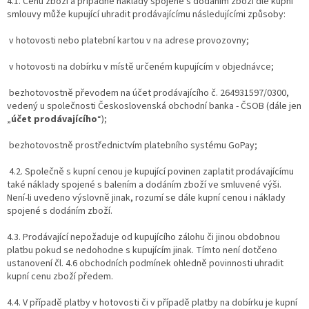
4.1. Cenu zboží a případné náklady spojené s dodáním zboží dle kupní
smlouvy může kupující uhradit prodávajícímu následujícími způsoby:
v hotovosti nebo platební kartou v na adrese provozovny;
v hotovosti na dobírku v místě určeném kupujícím v objednávce;
bezhotovostně převodem na účet prodávajícího č. 264931597/0300,
vedený u společnosti
Československá obchodní banka - ČSOB
(dále jen
„
účet prodávajícího
“);
bezhotovostně prostřednictvím platebního systému GoPay;
4.2. Společně s kupní cenou je kupující povinen zaplatit prodávajícímu
také náklady spojené s balením a dodáním zboží ve smluvené výši.
Není-li uvedeno výslovně jinak, rozumí se dále kupní cenou i náklady
spojené s dodáním zboží.
4.3. Prodávající nepožaduje od kupujícího zálohu či jinou obdobnou
platbu pokud se nedohodne s kupujícím jinak. Tímto není dotčeno
ustanovení čl. 4.6 obchodních podmínek ohledně povinnosti uhradit
kupní cenu zboží předem.
4.4. V případě platby v hotovosti či v případě platby na dobírku je kupní