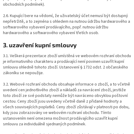
obchodních podmínek).
2.6. Kupující bere na vědomí, že uživatelský účet nemusí být dostupný
nepřetržitě, a to zejména s ohledem na nutnou údržbu hardwarového a
softwarového vybavení prodávajícího, popř. nutnou údržbu
hardwarového a softwarového vybavení třetích osob.
3. uzavření kupní smlouvy
3.1. Veškerá prezentace zboží umístěná ve webovém rozhraní obchodu
je informativního charakteru a prodávající není povinen uzavřít kupní
smlouvu ohledně tohoto zboží. Ustanovení § 1732 odst. 2 občanského
zákoníku se nepoužije.
3.2. Webové rozhraní obchodu obsahuje informace o zboží, a to včetně
uvedení cen jednotlivého zboží a nákladů za navrácení zboží, jestliže
toto zboží ze své podstaty nemůže být navráceno obvyklou poštovní
cestou. Ceny zboží jsou uvedeny včetně daně z přidané hodnoty a
všech souvisejících poplatků. Ceny zboží zůstávají v platnosti po dobu,
kdy jsou zobrazovány ve webovém rozhraní obchodu. Tímto
ustanovením není omezena možnost prodávajícího uzavřít kupní
smlouvu za individuálně sjednaných podmínek.