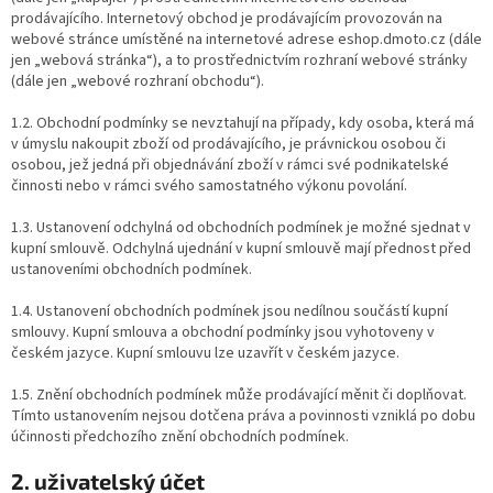
prodávajícího. Internetový obchod je prodávajícím provozován na
webové stránce umístěné na internetové adrese eshop.dmoto.cz (dále
jen „webová stránka“), a to prostřednictvím rozhraní webové stránky
(dále jen „webové rozhraní obchodu“).
1.2. Obchodní podmínky se nevztahují na případy, kdy osoba, která má
v úmyslu nakoupit zboží od prodávajícího, je právnickou osobou či
osobou, jež jedná při objednávání zboží v rámci své podnikatelské
činnosti nebo v rámci svého samostatného výkonu povolání.
1.3. Ustanovení odchylná od obchodních podmínek je možné sjednat v
kupní smlouvě. Odchylná ujednání v kupní smlouvě mají přednost před
ustanoveními obchodních podmínek.
1.4. Ustanovení obchodních podmínek jsou nedílnou součástí kupní
smlouvy. Kupní smlouva a obchodní podmínky jsou vyhotoveny v
českém jazyce. Kupní smlouvu lze uzavřít v českém jazyce.
1.5. Znění obchodních podmínek může prodávající měnit či doplňovat.
Tímto ustanovením nejsou dotčena práva a povinnosti vzniklá po dobu
účinnosti předchozího znění obchodních podmínek.
2. uživatelský účet