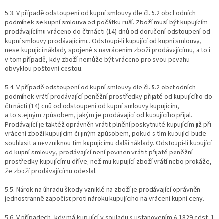
5.3. V případě odstoupení od kupní smlouvy dle čl. 5.2 obchodních
podmínek se kupní smlouva od počátku ruší. Zboží musí být kupujícím
prodávajícímu vráceno do čtrnácti (14) dnů od doručení odstoupení od
kupní smlouvy prodávajícímu. Odstoupí-li kupující od kupní smlouvy,
nese kupující náklady spojené s navrácením zboží prodávajícímu, a to i
v tom případě, kdy zboží nemůže být vráceno pro svou povahu
obvyklou poštovní cestou.
5.4. V případě odstoupení od kupní smlouvy dle čl. 5.2 obchodních
podmínek vrátí prodávající peněžní prostředky přijaté od kupujícího do
čtrnácti (14) dnů od odstoupení od kupní smlouvy kupujícím,
a to stejným způsobem, jakým je prodávající od kupujícího přijal.
Prodávající je taktéž oprávněn vrátit plnění poskytnuté kupujícím již při
vrácení zboží kupujícím či jiným způsobem, pokud s tím kupující bude
souhlasit a nevzniknou tím kupujícímu další náklady. Odstoupí-li kupující
od kupní smlouvy, prodávající není povinen vrátit přijaté peněžní
prostředky kupujícímu dříve, než mu kupující zboží vrátí nebo prokáže,
že zboží prodávajícímu odeslal.
5.5. Nárok na úhradu škody vzniklé na zboží je prodávající oprávněn
jednostranně započíst proti nároku kupujícího na vrácení kupní ceny.
5.6. V případech, kdy má kupující v souladu s ustanovením § 1829 odst. 1