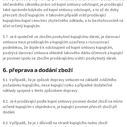
občanského zákoníku právo od kupní smlouvy odstoupit, je prodávající
také oprávněn kdykoliv od kupní smlouvy odstoupit, a to až do doby
převzetí zboží kupujícím. V takovém případě vrátí prodávající
kupujícímu kupní cenu bez zbytečného odkladu, a to bezhotovostně na
účet určený kupujícím.
5.7. Je-li společně se zbožím poskytnut kupujícímu dárek, je darovací
smlouva mezi prodávajícím a kupujícím uzavřena s rozvazovací
podmínkou, že dojde-li k odstoupení od kupní smlouvy kupujícím,
pozbývá darovací smlouva ohledně takového dárku účinnosti a kupující
je povinen spolu se zbožím prodávajícímu vrátit i poskytnutý dárek.
6. přeprava a dodání zboží
6.1. V případě, že je způsob dopravy smluven na základě zvláštního
požadavku kupujícího, nese kupující riziko a případné dodatečné
náklady spojené s tímto způsobem dopravy.
6.2. Je-li prodávající podle kupní smlouvy povinen dodat zboží na místo
určené kupujícím v objednávce, je kupující povinen převzít zboží při
dodání.
6.3. V případě, že je z důvodů na straně kupujícího nutno zboží