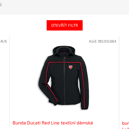
í
OTEVŘÍT FILTR
-R/6
Kód:
981031684
Bunda Ducati Red Line textilní dámská
bu