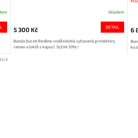
ko
adem
Skladem
L
DETAIL
5 300 Kč
6 
Bunda Ducati Redline voděodolná vybavená protektory
Bun
ramen a loktů s kapucí. SLEVA 50% !
koz
BS/4