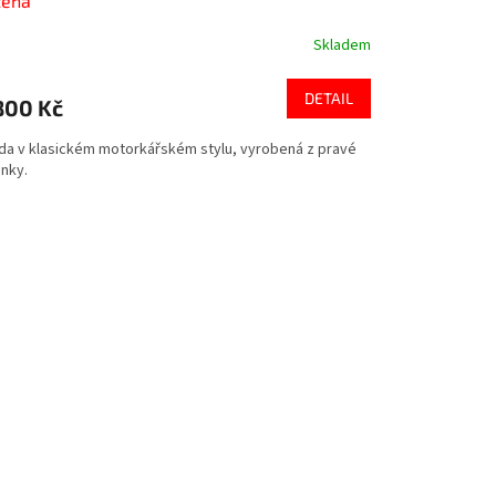
žená
Skladem
DETAIL
800 Kč
da v klasickém motorkářském stylu, vyrobená z pravé
inky.