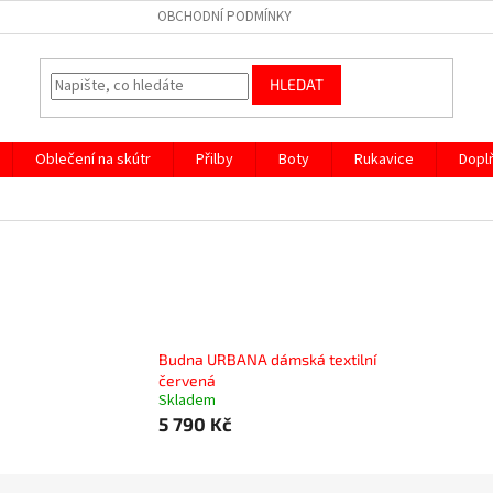
OBCHODNÍ PODMÍNKY
HLEDAT
Oblečení na skútr
Přilby
Boty
Rukavice
Dopl
Budna URBANA dámská textilní
červená
Skladem
5 790 Kč