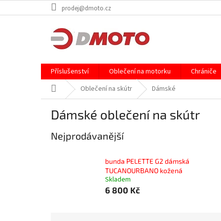
Přejít
prodej@dmoto.cz
na
obsah
Příslušenství
Oblečení na motorku
Chrániče
Domů
Oblečení na skútr
Dámské
Dámské oblečení na skútr
Nejprodávanější
bunda PELETTE G2 dámská
TUCANOURBANO kožená
Skladem
6 800 Kč
Ř