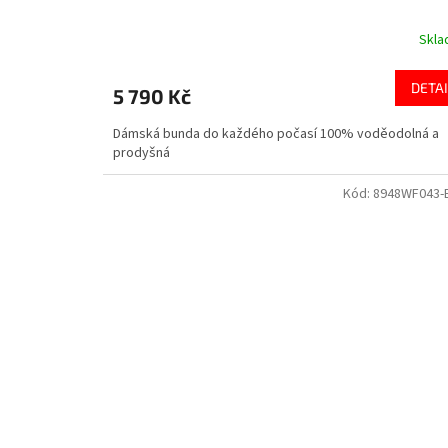
Skl
DETAI
5 790 Kč
Dámská bunda do každého počasí 100% voděodolná a
prodyšná
Kód:
8948WF043-