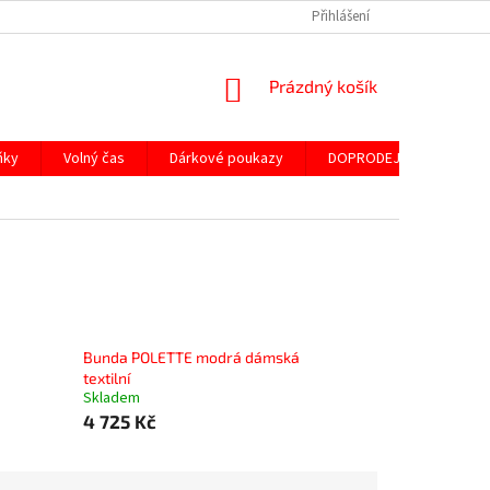
Přihlášení
NÁKUPNÍ
Prázdný košík
KOŠÍK
ňky
Volný čas
Dárkové poukazy
DOPRODEJ ND
SLE
Bunda POLETTE modrá dámská
textilní
Skladem
4 725 Kč