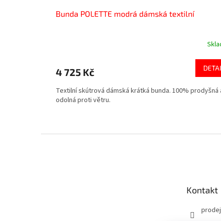
Bunda POLETTE modrá dámská textilní
Skl
DETA
4 725 Kč
Textilní skútrová dámská krátká bunda. 100% prodyšná 
odolná proti větru.
Z
á
p
a
t
Kontakt
í
prodej