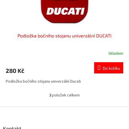
Podložka bočního stojanu univerzální DUCATI
Skladem
Do košíku
280 Kč
Podložka bočního stojanu univerzální Ducati
2
položek celkem
O
v
l
Z
á
á
d
p
a
a
Kontakt