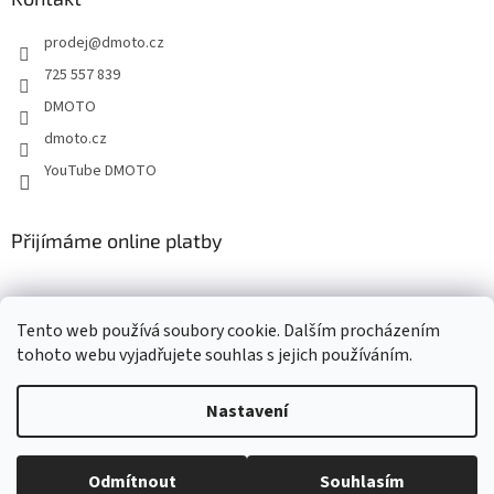
c
t
í
prodej
@
dmoto.cz
í
p
r
725 557 839
v
DMOTO
k
y
dmoto.cz
v
YouTube DMOTO
ý
p
i
s
Přijímáme online platby
u
Tento web používá soubory cookie. Dalším procházením
tohoto webu vyjadřujete souhlas s jejich používáním.
Nastavení
Vytvořil Shoptet
Odmítnout
Souhlasím
Copyright 2026
DMOTO s.r.o.
. Všechna práva vyhrazena.