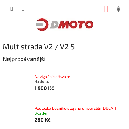
Přejít
NÁKUP
na
obsah
KOŠÍK
Multistrada V2 / V2 S
Nejprodávanější
Navigační software
Na dotaz
1 900 Kč
Podložka bočního stojanu univerzální DUCATI
Skladem
280 Kč