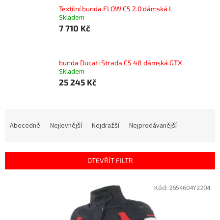
Textilní bunda FLOW C5 2.0 dámská L
Skladem
7 710 Kč
bunda Ducati Strada C5 48 dámská GTX
Skladem
25 245 Kč
Ř
a
Abecedně
Nejlevnější
Nejdražší
Nejprodávanější
z
e
n
OTEVŘÍT FILTR
í
p
V
Kód:
2654604Y2204
r
ý
o
p
d
i