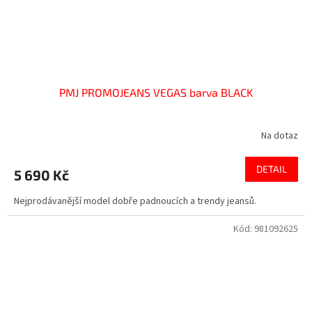
PMJ PROMOJEANS VEGAS barva BLACK
Na dotaz
DETAIL
5 690 Kč
Nejprodávanější model dobře padnoucích a trendy jeansů.
Kód:
981092625