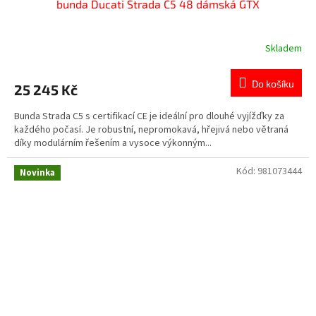
bunda Ducati Strada C5 48 dámská GTX
Skladem
Do košíku
25 245 Kč
Bunda Strada C5 s certifikací CE je ideální pro dlouhé vyjížďky za
každého počasí. Je robustní, nepromokavá, hřejivá nebo větraná
díky modulárním řešením a vysoce výkonným...
Kód:
981073444
Novinka