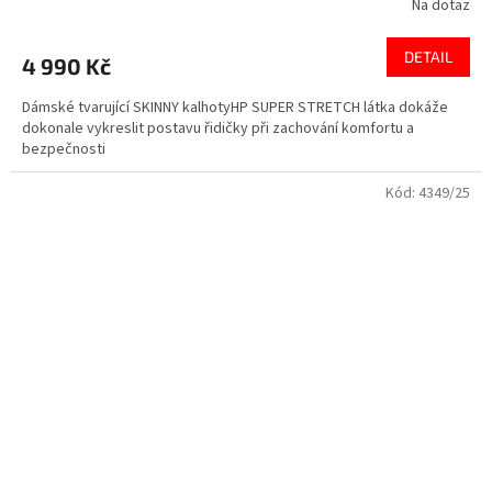
Na dotaz
DETAIL
4 990 Kč
Dámské tvarující SKINNY kalhotyHP SUPER STRETCH látka dokáže
dokonale vykreslit postavu řidičky při zachování komfortu a
bezpečnosti
Kód:
4349/25