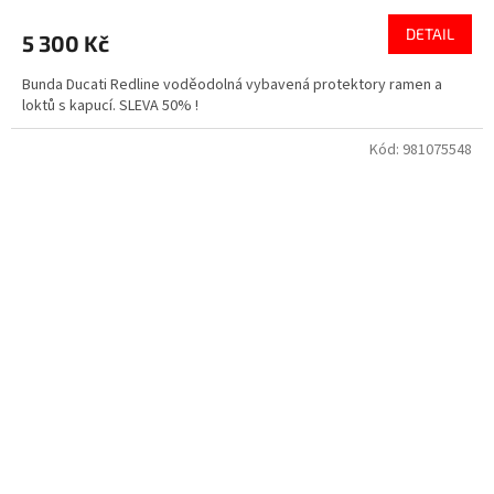
DETAIL
5 300 Kč
Bunda Ducati Redline voděodolná vybavená protektory ramen a
loktů s kapucí. SLEVA 50% !
Kód:
981075548