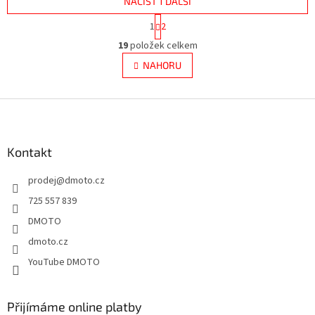
NAČÍST 1 DALŠÍ
S
1
2
t
O
r
19
položek celkem
v
á
l
NAHORU
n
á
k
d
o
v
Z
a
á
c
á
n
í
p
í
p
a
Kontakt
r
t
v
prodej
@
dmoto.cz
í
k
y
725 557 839
v
DMOTO
ý
p
dmoto.cz
i
YouTube DMOTO
s
u
Přijímáme online platby