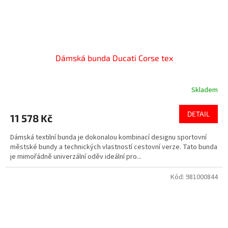
Dámská bunda Ducati Corse tex
Skladem
Průměrné
hodnocení
produktu
DETAIL
11 578 Kč
je
3,3
Dámská textilní bunda je dokonalou kombinací designu sportovní
z
městské bundy a technických vlastností cestovní verze. Tato bunda
5
je mimořádně univerzální oděv ideální pro...
hvězdiček.
Kód:
981000844