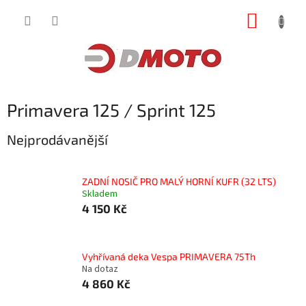
Přejít
NÁKUP
na
obsah
KOŠÍK
Primavera 125 / Sprint 125
Nejprodávanější
ZADNÍ NOSIČ PRO MALÝ HORNÍ KUFR (32 LTS)
Skladem
4 150 Kč
Vyhřívaná deka Vespa PRIMAVERA 75Th
Na dotaz
4 860 Kč