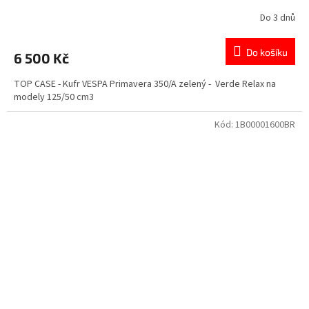
Do 3 dnů
Do košíku
6 500 Kč
TOP CASE - Kufr VESPA Primavera 350/A zelený - Verde Relax na
modely 125/50 cm3
Kód:
1B00001600BR