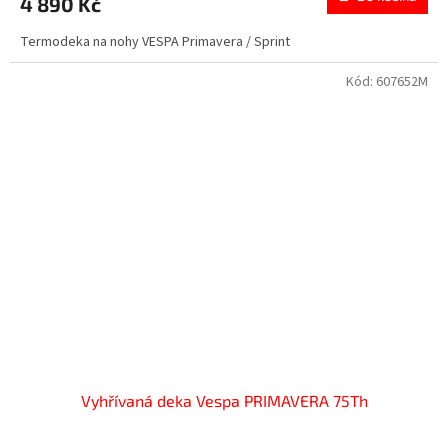
4 890 Kč
je
3,5
Termodeka na nohy VESPA Primavera / Sprint
z
5
hvězdiček.
Kód:
607652M
Vyhřívaná deka Vespa PRIMAVERA 75Th