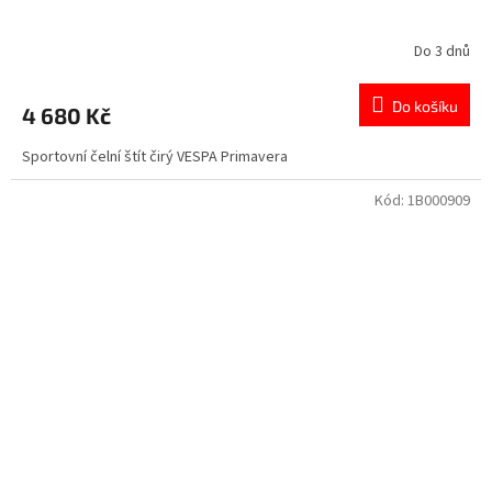
Do 3 dnů
Do košíku
4 680 Kč
Sportovní čelní štít čirý VESPA Primavera
Kód:
1B000909