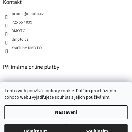
a
Kontakt
r
t
v
prodej
@
dmoto.cz
í
k
y
725 557 839
v
DMOTO
ý
p
dmoto.cz
i
YouTube DMOTO
s
u
Přijímáme online platby
Tento web používá soubory cookie. Dalším procházením
tohoto webu vyjadřujete souhlas s jejich používáním.
Nastavení
Vytvořil Shoptet
Odmítnout
Souhlasím
Copyright 2026
DMOTO s.r.o.
. Všechna práva vyhrazena.