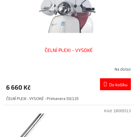
d
u
k
t
ů
ČELNÍ PLEXI - VYSOKÉ
Na dotaz
Do košíku
6 660 Kč
ČELNÍ PLEXI - VYSOKÉ - Primavera 50/125
Kód:
1B005513