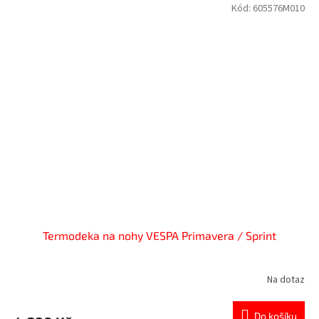
Kód:
605576M010
Termodeka na nohy VESPA Primavera / Sprint
Na dotaz
Průměrné
hodnocení
produktu
Do košíku