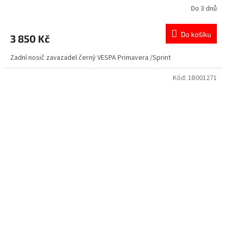
Do 3 dnů
Do košíku
3 850 Kč
Zadní nosič zavazadel černý VESPA Primavera /Sprint
Kód:
1B001271