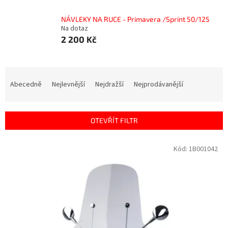
NÁVLEKY NA RUCE - Primavera /Sprint 50/125
Na dotaz
2 200 Kč
Ř
a
Abecedně
Nejlevnější
Nejdražší
Nejprodávanější
z
e
n
OTEVŘÍT FILTR
í
p
V
Kód:
1B001042
r
ý
o
p
d
i
u
s
k
p
t
r
ů
o