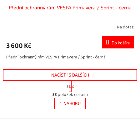
Přední ochranný rám VESPA Primavera / Sprint - černá
Na dotaz
Do košíku
3 600 Kč
Přední ochranný rám VESPA Primavera / Sprint - černá
NAČÍST 15 DALŠÍCH
S
1
2
t
O
r
33
položek celkem
v
á
l
NAHORU
n
á
k
d
o
v
Z
a
á
c
á
n
í
p
í
p