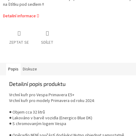
na štítku pod sedlem !!
Detailní informace
ZEPTAT SE
SDÍLET
Popis
Diskuze
Detailní popis produktu
Vrchní kufr pro Vespa Primavera E5+
Vrchní kufr pro modely Primavera od roku 2024:
● Objem cca 32 litrů
● Lakováno v barvě vozidla (Energico Blue DK)
● S chromovaným logem Vespa
● Opěradlo NENÍ součástí dodávky! Nutno objednat samostatně.