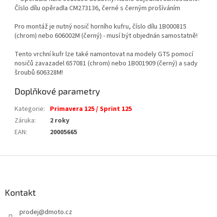
Číslo dílu opěradla CM273136, černé s černým prošíváním
Pro montáž je nutný nosič horního kufru, číslo dílu 1B000815
(chrom) nebo 606002M (černý) - musí být objednán samostatně!
Tento vrchní kufr lze také namontovat na modely GTS pomocí
nosičů zavazadel 657081 (chrom) nebo 1B001909 (černý) a sady
šroubů 606328M!
Doplňkové parametry
Kategorie
:
Primavera 125 / Sprint 125
Záruka
:
2 roky
EAN
:
20005665
Z
á
p
a
Kontakt
t
prodej
@
dmoto.cz
í