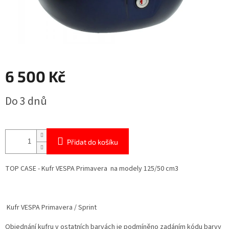
6 500 Kč
Měrná
Do 3 dnů
cena:
Přidat do košíku
TOP CASE - Kufr VESPA Primavera na modely 125/50 cm3
Kufr VESPA Primavera / Sprint
Objednání kufru v ostatních barvách je podmíněno zadáním kódu barvy