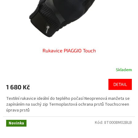
d
u
k
t
ů
Rukavice PIAGGIO Touch
Skladem
DETAIL
1 680 Kč
Textilní rukavice ideální do teplého počasí Neoprenová manžeta se
zapínáním na suchý zip Termoplastová ochrana prstů Touchscreen
úprava prstů
Kód:
8T0008M02BLB
Novinka