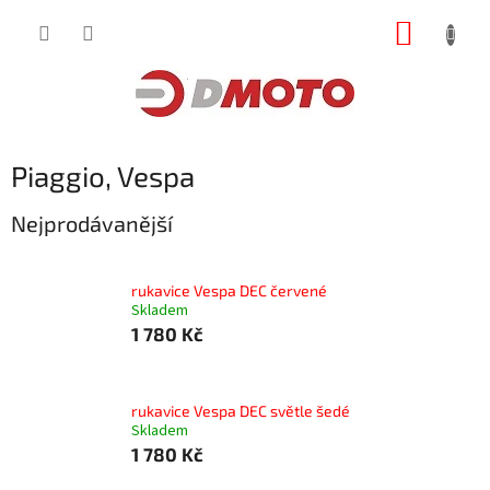
Přejít
NÁKUP
na
obsah
KOŠÍK
Piaggio, Vespa
Nejprodávanější
rukavice Vespa DEC červené
Skladem
1 780 Kč
rukavice Vespa DEC světle šedé
Skladem
1 780 Kč