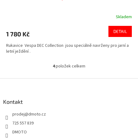
Skladem
DETAIL
1 780 Kč
Rukavice Vespa DEC Collection jsou speciálně navrženy pro jarní a
letní ježdění .
4
položek celkem
O
v
l
Z
á
á
d
p
a
a
Kontakt
c
t
í
prodej
@
dmoto.cz
í
p
r
725 557 839
v
DMOTO
k