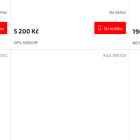
otaz
Na dotaz
ku
Do košíku
5 200 Kč
19
GPS SENSOR
INS
2352
Kód:
895318