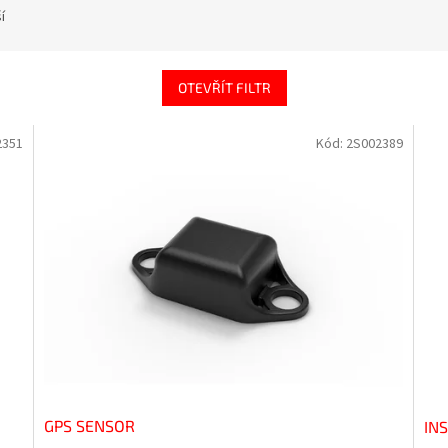
í
OTEVŘÍT FILTR
2351
Kód:
2S002389
GPS SENSOR
IN