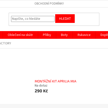
OBCHODNÍ PODMÍNKY
HLEDAT
Oblečení na skútr
Přilby
Boty
Rukavice
Dopl
 FACTORY
MONTÁŽNÍ KIT APRILIA MIA
Na dotaz
290 Kč