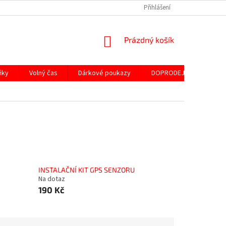
Přihlášení
NÁKUPNÍ
Prázdný košík
KOŠÍK
ňky
Volný čas
Dárkové poukazy
DOPRODEJ ND
SLE
INSTALAČNÍ KIT GPS SENZORU
Na dotaz
190 Kč