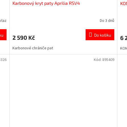
Karbonový kryt paty Aprilia RSV4
KO
otaz
Do 3 dnů
ku
Do košíku
2 590 Kč
6 
Karbonové chrániče pat
KOM
5326
Kód:
895409