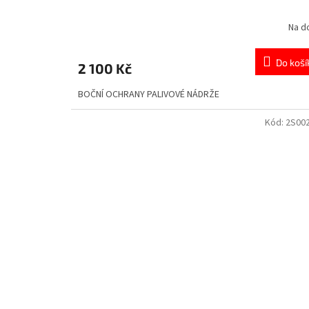
Na d
Do koší
2 100 Kč
BOČNÍ OCHRANY PALIVOVÉ NÁDRŽE
Kód:
2S00