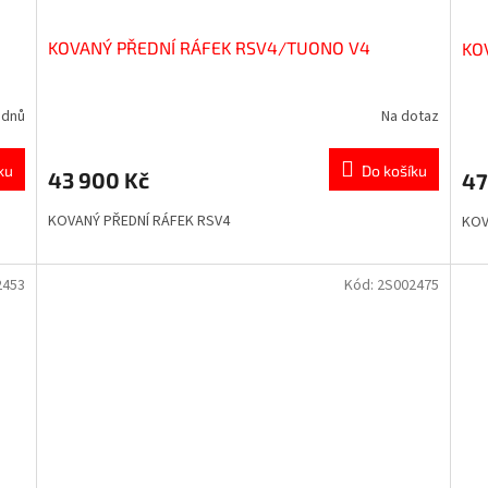
KOVANÝ PŘEDNÍ RÁFEK RSV4/TUONO V4
KO
 dnů
Na dotaz
ku
Do košíku
43 900 Kč
47
a
KOVANÝ PŘEDNÍ RÁFEK RSV4
KOV
2453
Kód:
2S002475