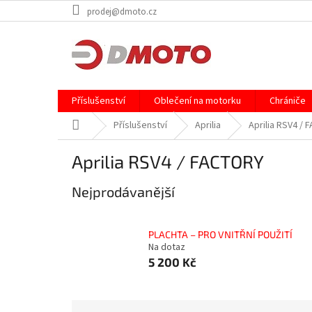
Přejít
prodej@dmoto.cz
na
obsah
Příslušenství
Oblečení na motorku
Chrániče
Domů
Příslušenství
Aprilia
Aprilia RSV4 /
Aprilia RSV4 / FACTORY
Nejprodávanější
PLACHTA – PRO VNITŘNÍ POUŽITÍ
Na dotaz
5 200 Kč
Ř