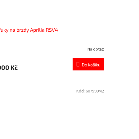
uky na brzdy Aprilia RSV4
Na dotaz
Do košíku
900 Kč
Kód:
607590M2