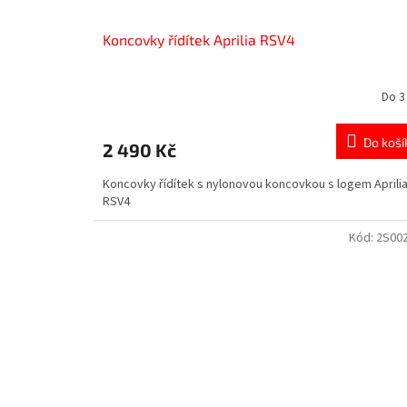
Koncovky řídítek Aprilia RSV4
Do 3
Do koší
2 490 Kč
Koncovky řídítek s nylonovou koncovkou s logem Aprili
RSV4
Kód:
2S00