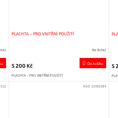
PLACHTA – PRO VNITŘNÍ POUŽITÍ
PLA
otaz
Na dotaz
ku
Do košíku
5 200 Kč
5 
PLACHTA – PRO VNITŘNÍ POUŽITÍ
PLA
5321
Kód:
2S001684