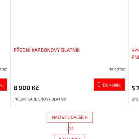
PŘEDNÍ KARBONOVÝ BLATNÍK
SY
PN
otaz
Na dotaz
ku
Do košíku
8 900 Kč
5 
PŘEDNÍ KARBONOVÝ BLATNÍK
SYS
NAČÍST 5 DALŠÍCH
S
1
2
O
t
r
v