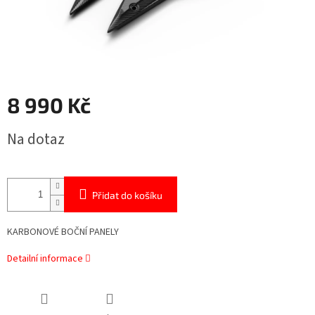
8 990 Kč
Měrná
Na dotaz
cena:
Přidat do košíku
KARBONOVÉ BOČNÍ PANELY
Detailní informace