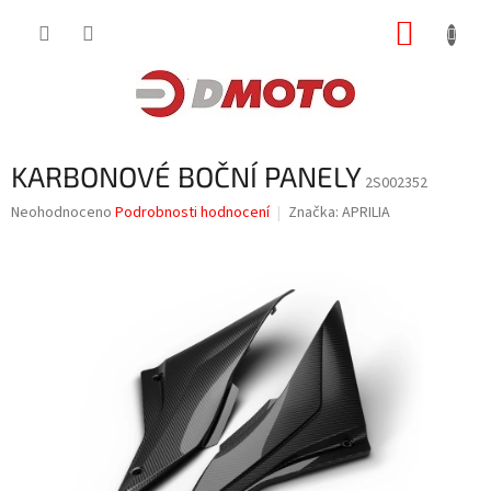
Přejít
NÁKUP
na
obsah
KOŠÍK
KARBONOVÉ BOČNÍ PANELY
2S002352
Průměrné
Neohodnoceno
Podrobnosti hodnocení
Značka:
APRILIA
hodnocení
produktu
je
0,0
z
5
hvězdiček.