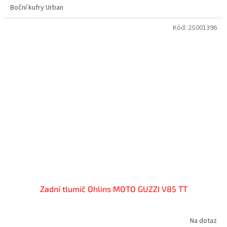
Boční kufry Urban
z
5
hvězdiček.
Kód:
2S001396
Zadní tlumič Ohlins MOTO GUZZI V85 TT
Na dotaz