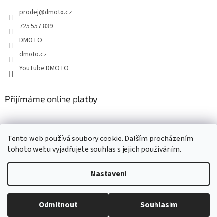
t
v
prodej
@
dmoto.cz
í
k
y
725 557 839
v
DMOTO
ý
p
dmoto.cz
i
YouTube DMOTO
s
u
Přijímáme online platby
Tento web používá soubory cookie. Dalším procházením
tohoto webu vyjadřujete souhlas s jejich používáním.
Nastavení
Vytvořil Shoptet
Odmítnout
Souhlasím
Copyright 2026
DMOTO s.r.o.
. Všechna práva vyhrazena.