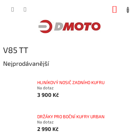
Přejít
NÁKUP
na
obsah
KOŠÍK
V85 TT
Nejprodávanější
HLINÍKOVÝ NOSIČ ZADNÍHO KUFRU
Na dotaz
3 900 Kč
DRŽÁKY PRO BOČNÍ KUFRY URBAN
Na dotaz
2 990 Kč