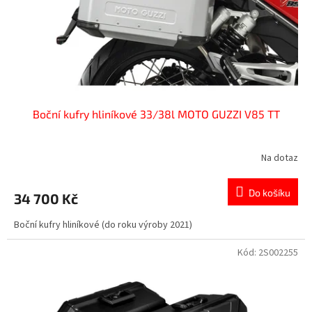
d
u
k
t
ů
Boční kufry hliníkové 33/38l MOTO GUZZI V85 TT
Na dotaz
Do košíku
34 700 Kč
Boční kufry hliníkové (do roku výroby 2021)
Kód:
2S002255