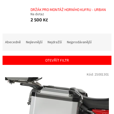
DRŽÁK PRO MONTÁŽ HORNÍHO KUFRU - URBAN
Na dotaz
2 500 Kč
Ř
a
Abecedně
Nejlevnější
Nejdražší
Nejprodávanější
z
e
n
OTEVŘÍT FILTR
í
p
V
Kód:
2S001301
r
ý
o
p
d
i
u
s
k
p
t
r
ů
o