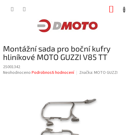
Přejít
NÁKUP
na
obsah
KOŠÍK
Montážní sada pro boční kufry
hliníkové MOTO GUZZI V85 TT
2S001342
Průměrné
Neohodnoceno
Podrobnosti hodnocení
Značka:
MOTO GUZZI
hodnocení
produktu
je
0,0
z
5
hvězdiček.