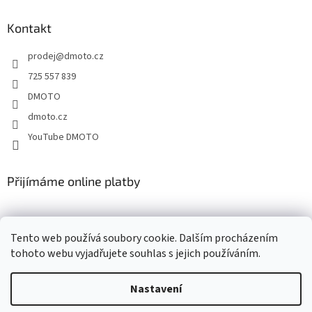
p
a
Kontakt
t
prodej
@
dmoto.cz
í
725 557 839
DMOTO
dmoto.cz
YouTube DMOTO
Přijímáme online platby
Tento web používá soubory cookie. Dalším procházením
tohoto webu vyjadřujete souhlas s jejich používáním.
Nastavení
Vytvořil Shoptet