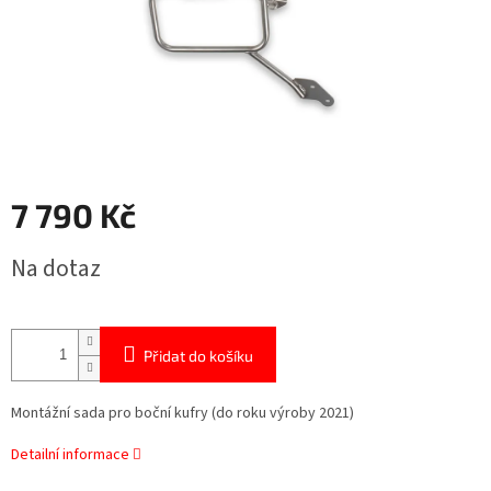
7 790 Kč
Měrná
Na dotaz
cena:
Přidat do košíku
Montážní sada pro boční kufry (do roku výroby 2021)
Detailní informace