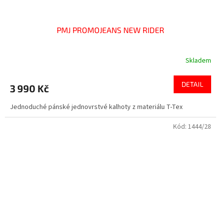
PMJ PROMOJEANS NEW RIDER
Skladem
Průměrné
hodnocení
produktu
DETAIL
3 990 Kč
je
4,0
Jednoduché pánské jednovrstvé kalhoty z materiálu T-Tex
z
5
Kód:
1444/28
hvězdiček.