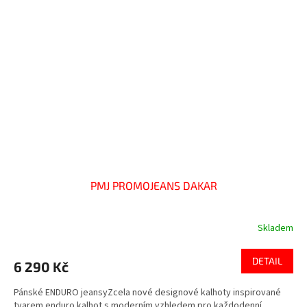
PMJ PROMOJEANS DAKAR
Skladem
DETAIL
6 290 Kč
Pánské ENDURO jeansyZcela nové designové kalhoty inspirované
tvarem enduro kalhot s moderním vzhledem pro každodenní