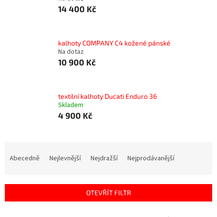
14 400 Kč
kalhoty COMPANY C4 kožené pánské
Na dotaz
10 900 Kč
textilní kalhoty Ducati Enduro 36
Skladem
4 900 Kč
Ř
a
Abecedně
Nejlevnější
Nejdražší
Nejprodávanější
z
e
n
OTEVŘÍT FILTR
í
p
V