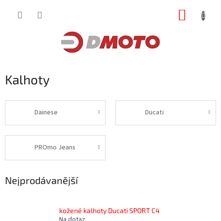
Přejít
NÁKUP
na
obsah
KOŠÍK
Kalhoty
Dainese
Ducati
PROmo Jeans
Nejprodávanější
kožené kalhoty Ducati SPORT C4
Na dotaz