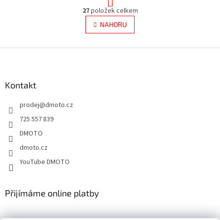
t
O
r
27
položek celkem
v
á
l
NAHORU
n
á
k
d
o
v
Z
a
á
c
á
n
í
p
í
p
a
Kontakt
r
t
v
prodej
@
dmoto.cz
í
k
y
725 557 839
v
DMOTO
ý
p
dmoto.cz
i
YouTube DMOTO
s
u
Přijímáme online platby