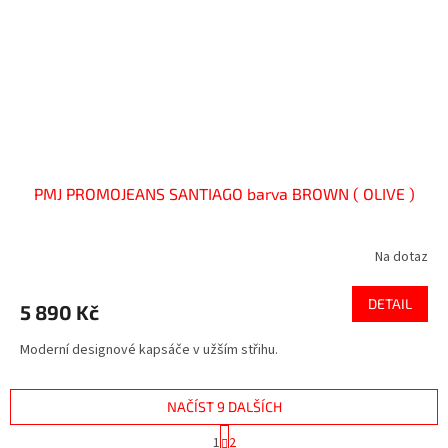
PMJ PROMOJEANS SANTIAGO barva BROWN ( OLIVE )
Na dotaz
DETAIL
5 890 Kč
Moderní designové kapsáče v užším střihu.
NAČÍST 9 DALŠÍCH
S
1
2