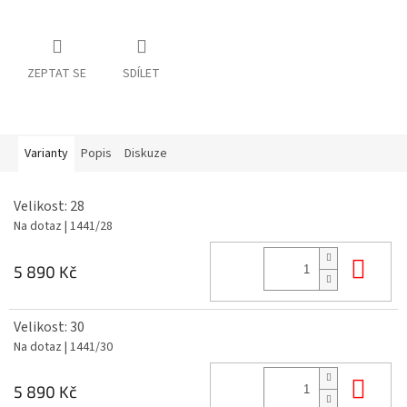
ZEPTAT SE
SDÍLET
Varianty
Popis
Diskuze
Velikost: 28
Na dotaz
| 1441/28
Do 
5 890 Kč
Velikost: 30
Na dotaz
| 1441/30
Do 
5 890 Kč