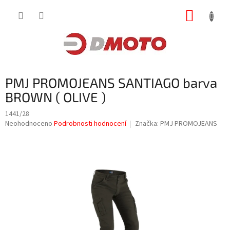
Přejít
NÁKUP
na
obsah
KOŠÍK
PMJ PROMOJEANS SANTIAGO barva
BROWN ( OLIVE )
1441/28
Průměrné
Neohodnoceno
Podrobnosti hodnocení
Značka:
PMJ PROMOJEANS
hodnocení
produktu
je
0,0
z
5
hvězdiček.