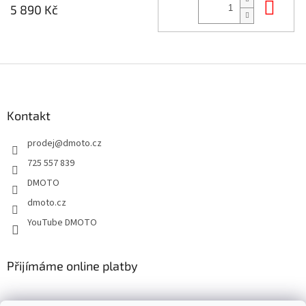
Do 
5 890 Kč
Z
á
p
a
Kontakt
t
prodej
@
dmoto.cz
í
725 557 839
DMOTO
dmoto.cz
YouTube DMOTO
Přijímáme online platby