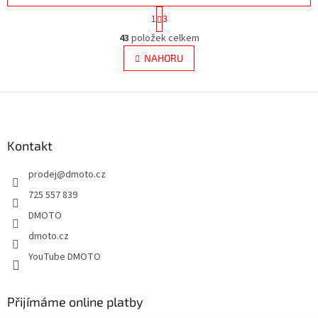
S
1
3
t
O
r
43
položek celkem
v
á
l
NAHORU
n
á
k
d
o
v
Z
a
á
c
á
n
í
p
í
p
a
Kontakt
r
t
v
prodej
@
dmoto.cz
í
k
y
725 557 839
v
DMOTO
ý
p
dmoto.cz
i
YouTube DMOTO
s
u
Přijímáme online platby