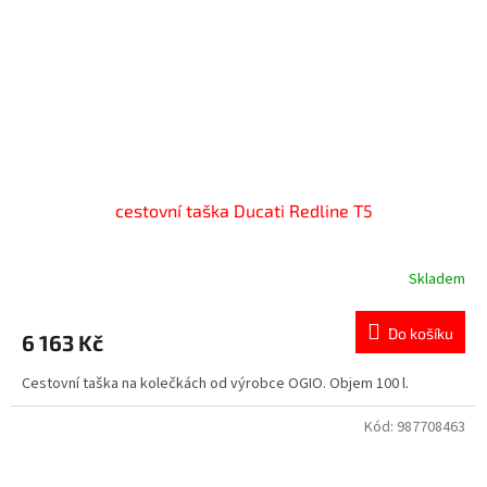
cestovní taška Ducati Redline T5
Skladem
Do košíku
6 163 Kč
Cestovní taška na kolečkách od výrobce OGIO. Objem 100 l.
Kód:
987708463