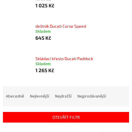
1 025 Kč
deštník Ducati Corse Speed
Skladem
645 Kč
Skládací křeslo Ducati Paddock
Skladem
1 265 Kč
Ř
a
Abecedně
Nejlevnější
Nejdražší
Nejprodávanější
z
e
n
OTEVŘÍT FILTR
í
p
V