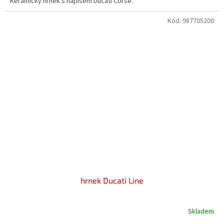
Keramický hrnek s nápisem Ducati Corse.
Kód:
987705200
hrnek Ducati Line
Skladem