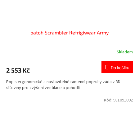
batoh Scrambler Refrigiwear Army
Skladem
Do košíku
2 553 Kč
Popis ergonomické a nastavitelné ramenní popruhy záda z 3D
síťoviny pro zvýšení ventilace a pohodlí
Kód:
981091092