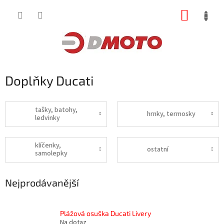
Přejít
NÁKUP
na
obsah
KOŠÍK
Doplňky Ducati
tašky, batohy,
hrnky, termosky
ledvinky
klíčenky,
ostatní
samolepky
Nejprodávanější
Plážová osuška Ducati Livery
Na dotaz