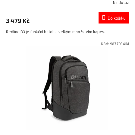
Na dotaz
Do košíku
3 479 Kč
Redline B3 je funkční batoh s velkým množstvím kapes.
Kód:
987708464