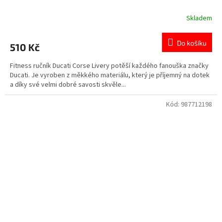
Skladem
Do košíku
510 Kč
Fitness ručník Ducati Corse Livery potěší každého fanouška značky
Ducati. Je vyroben z měkkého materiálu, který je příjemný na dotek
a díky své velmi dobré savosti skvěle...
Kód:
987712198