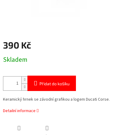
390 Kč
Měrná
Skladem
cena:
Přidat do košíku
Keramický hrnek se závodní grafikou a logem Ducati Corse.
Detailní informace