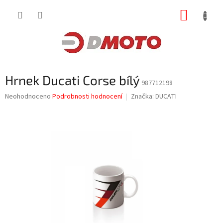
Přejít
NÁKUP
na
obsah
KOŠÍK
Hrnek Ducati Corse bílý
987712198
Průměrné
Neohodnoceno
Podrobnosti hodnocení
Značka:
DUCATI
hodnocení
produktu
je
0,0
z
5
hvězdiček.