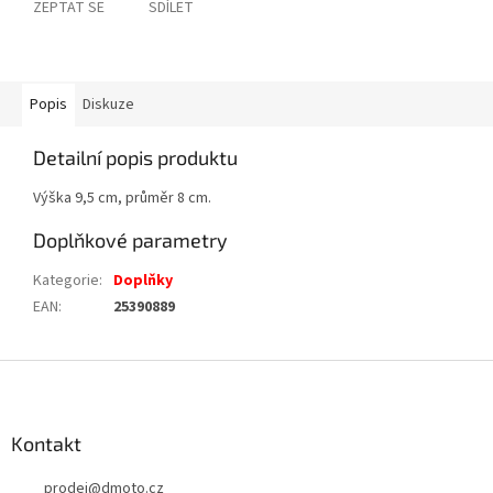
ZEPTAT SE
SDÍLET
Popis
Diskuze
Detailní popis produktu
Výška 9,5 cm, průměr 8 cm.
Doplňkové parametry
Kategorie
:
Doplňky
EAN
:
25390889
Z
á
p
a
Kontakt
t
prodej
@
dmoto.cz
í