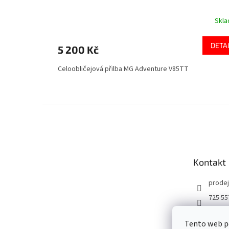
Skl
DETA
5 200 Kč
Celoobličejová přilba MG Adventure V85TT
Z
á
p
a
t
Kontakt
í
prodej
725 55
DMOT
Tento web po
dmoto