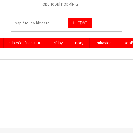
OBCHODNÍ PODMÍNKY
HLEDAT
Oblečení na skútr
Přilby
Boty
Rukavice
Dopl