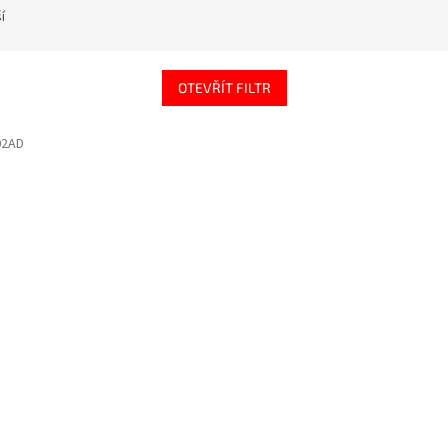
í
OTEVŘÍT FILTR
02AD