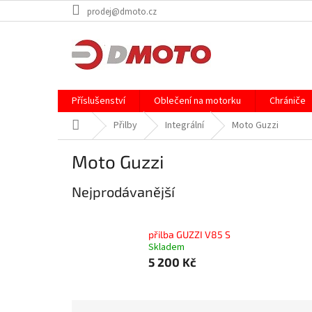
Přejít
prodej@dmoto.cz
na
obsah
Příslušenství
Oblečení na motorku
Chrániče
Domů
Přilby
Integrální
Moto Guzzi
Moto Guzzi
Nejprodávanější
přilba GUZZI V85 S
Skladem
5 200 Kč
Ř