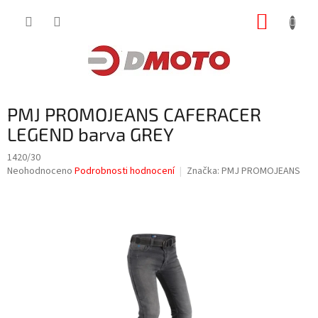
Přejít
NÁKUP
na
obsah
KOŠÍK
PMJ PROMOJEANS CAFERACER
LEGEND barva GREY
1420/30
Průměrné
Neohodnoceno
Podrobnosti hodnocení
Značka:
PMJ PROMOJEANS
hodnocení
produktu
je
0,0
z
5
hvězdiček.