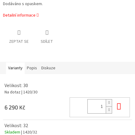
Dodáváno s opaskem.
Detailní informace
ZEPTAT SE
SDÍLET
Varianty
Popis
Diskuze
Velikost: 30
Na dotaz
| 1420/30
Do 
6 290 Kč
Velikost: 32
Skladem
| 1420/32