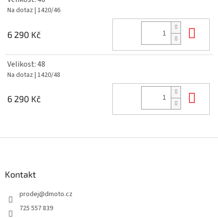
Na dotaz
| 1420/46
Do 
6 290 Kč
Velikost: 48
Na dotaz
| 1420/48
Do 
6 290 Kč
Z
á
p
a
Kontakt
t
prodej
@
dmoto.cz
í
725 557 839