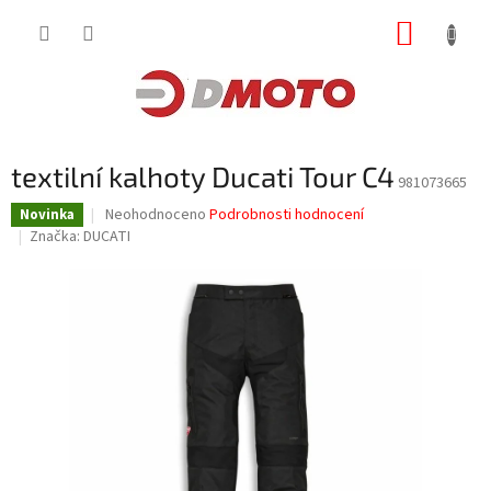
Přejít
NÁKUP
na
obsah
KOŠÍK
textilní kalhoty Ducati Tour C4
981073665
Průměrné
Neohodnoceno
Podrobnosti hodnocení
Novinka
hodnocení
Značka:
DUCATI
produktu
je
0,0
z
5
hvězdiček.