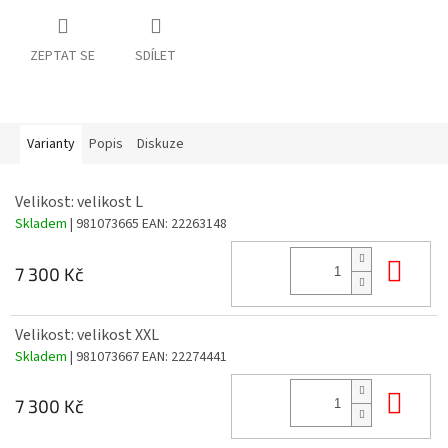
ZEPTAT SE
SDÍLET
Varianty
Popis
Diskuze
Velikost: velikost L
Skladem
| 981073665
EAN:
22263148
Do 
7 300 Kč
Velikost: velikost XXL
Skladem
| 981073667
EAN:
22274441
Do 
7 300 Kč