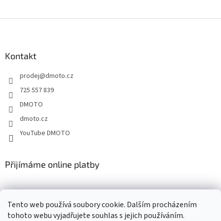
Z
á
p
a
Kontakt
t
prodej
@
dmoto.cz
í
725 557 839
DMOTO
dmoto.cz
YouTube DMOTO
Přijímáme online platby
Tento web používá soubory cookie. Dalším procházením
tohoto webu vyjadřujete souhlas s jejich používáním.