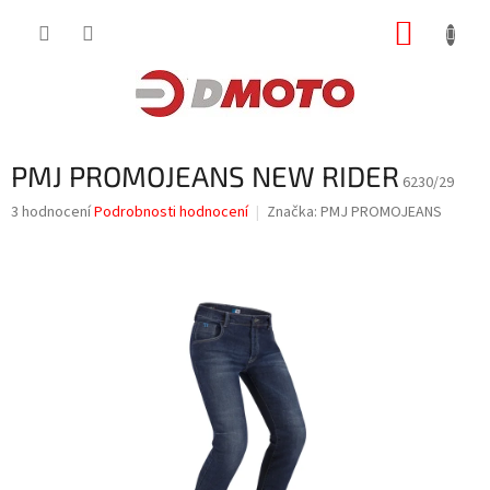
Přejít
NÁKUP
na
obsah
KOŠÍK
PMJ PROMOJEANS NEW RIDER
6230/29
Průměrné
3 hodnocení
Podrobnosti hodnocení
Značka:
PMJ PROMOJEANS
hodnocení
produktu
je
4,0
z
5
hvězdiček.