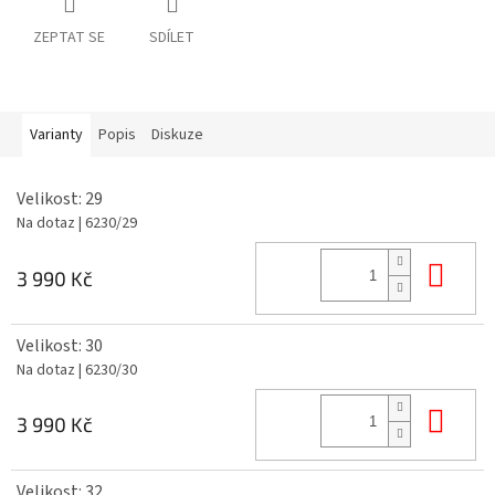
ZEPTAT SE
SDÍLET
Varianty
Popis
Diskuze
Velikost: 29
Na dotaz
| 6230/29
Do 
3 990 Kč
Velikost: 30
Na dotaz
| 6230/30
Do 
3 990 Kč
Velikost: 32