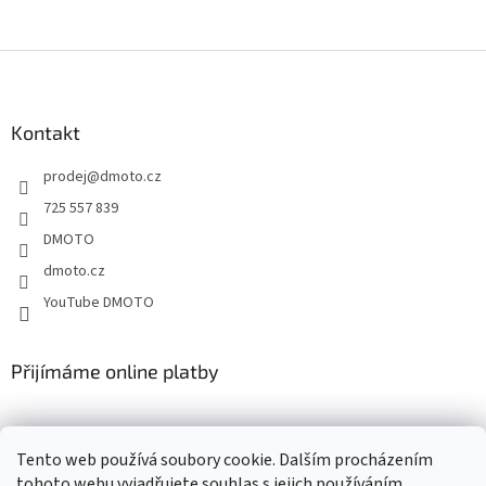
Z
á
p
a
Kontakt
t
prodej
@
dmoto.cz
í
725 557 839
DMOTO
dmoto.cz
YouTube DMOTO
Přijímáme online platby
Tento web používá soubory cookie. Dalším procházením
tohoto webu vyjadřujete souhlas s jejich používáním.