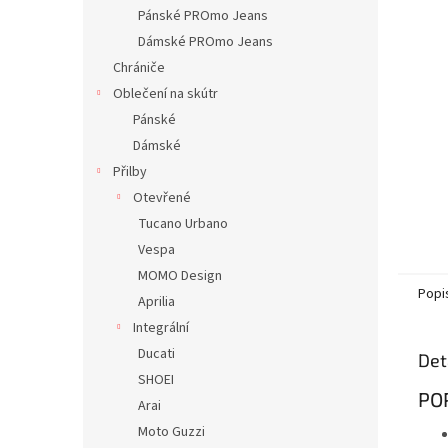
n
Pánské PROmo Jeans
e
Dámské PROmo Jeans
l
Chrániče
Oblečení na skútr
Pánské
Dámské
Přilby
Otevřené
Tucano Urbano
Vespa
MOMO Design
Popi
Aprilia
Integrální
Ducati
Det
SHOEI
PO
Arai
Moto Guzzi