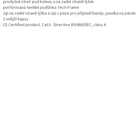
prodyšná streč pod koleny a na zadní straně lýtek
perforovaná textilní podšívka Tech Frame
zip na zadní straně lýtka a zip v pase pro připnutí bundy, poutka na pásek
2 vnější kapsy
CE Certified product. Cat.II - Directive 89/686/EEC, class A