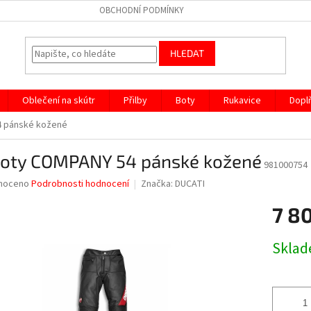
OBCHODNÍ PODMÍNKY
HLEDAT
Oblečení na skútr
Přilby
Boty
Rukavice
Dopl
4 pánské kožené
hoty COMPANY 54 pánské kožené
981000754
né
noceno
Podrobnosti hodnocení
Značka:
DUCATI
ní
7 8
u
Měrná
Skla
cena:
ek.