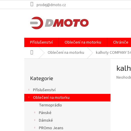
Přejít
prodej@dmoto.cz
na
obsah
Příslušenství
Oblečení na motorku
Chrániče
Domů
Oblečení na motorku
kalhoty COMPANY 5
P
kal
o
Přeskočit
s
Průměr
Neohod
Kategorie
kategorie
t
hodnoce
r
produkt
Příslušenství
a
je
Oblečení na motorku
0,0
n
z
Termoprádlo
n
5
í
Pánské
hvězdič
p
Dámské
a
PROmo Jeans