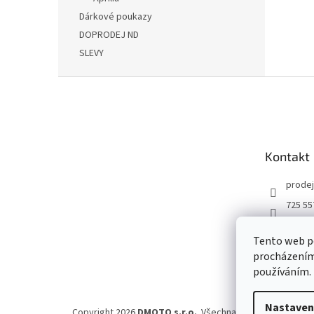
Dárkové poukazy
DOPRODEJ ND
SLEVY
Z
á
p
a
t
Kontakt
í
prodej
725 55
DMOT
Tento web po
dmoto
procházením 
YouTu
používáním.
Nastaven
Copyright 2026
DMOTO s.r.o.
. Všechna práva vyhrazena.