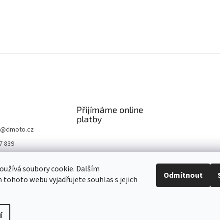
Přijímáme online
platby
@
dmoto.cz
7 839
O
užívá soubory cookie. Dalším
.cz
Odmítnout
tohoto webu vyjadřujete souhlas s jejich
be DMOTO
í