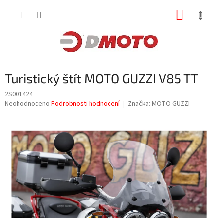
Přejít
NÁKUP
na
obsah
KOŠÍK
Turistický štít MOTO GUZZI V85 TT
2S001424
Průměrné
Neohodnoceno
Podrobnosti hodnocení
Značka:
MOTO GUZZI
hodnocení
produktu
je
0,0
z
5
hvězdiček.