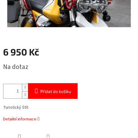
6 950 Kč
Měrná
Na dotaz
cena:
Přidat do košíku
Turistický štít
Detailní informace