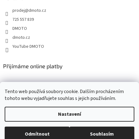
t
prodej
@
dmoto.cz
í
725 557 839
DMOTO
dmoto.cz
YouTube DMOTO
Přijímáme online platby
Tento web používá soubory cookie. Dalším procházením
tohoto webu vyjadřujete souhlas s jejich používáním.
Nastavení
Vytvořil Shoptet
Odmítnout
Souhlasím
Copyright 2026
DMOTO s.r.o.
. Všechna práva vyhrazena.