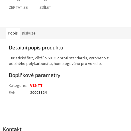
ZEPTAT SE
SDÍLET
Popis
Diskuze
Detailní popis produktu
Turistický štít, větší o 60 % oproti standardu, vyrobeno z
odolného polykarbonátu, homologováno pro vozidlo.
Doplňkové parametry
Kategorie
:
V85 TT
EAN
:
20001124
Z
á
p
a
Kontakt