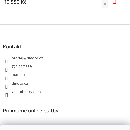
Do 
10 550 Kč
Z
á
p
a
Kontakt
t
prodej
@
dmoto.cz
í
725 557 839
DMOTO
dmoto.cz
YouTube DMOTO
Přijímáme online platby