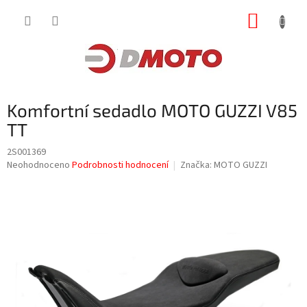
Přejít
NÁKUP
na
obsah
KOŠÍK
Komfortní sedadlo MOTO GUZZI V85
TT
2S001369
Průměrné
Neohodnoceno
Podrobnosti hodnocení
Značka:
MOTO GUZZI
hodnocení
produktu
je
0,0
z
5
hvězdiček.