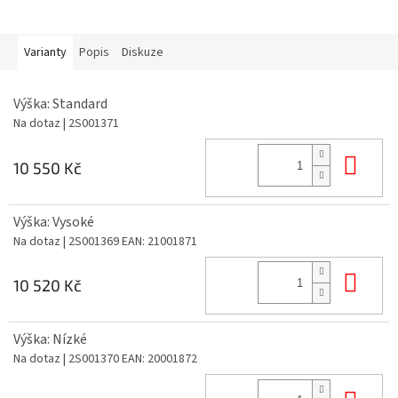
Varianty
Popis
Diskuze
Výška: Standard
Na dotaz
| 2S001371
Do 
10 550 Kč
Výška: Vysoké
Na dotaz
| 2S001369
EAN:
21001871
Do 
10 520 Kč
Výška: Nízké
Na dotaz
| 2S001370
EAN:
20001872