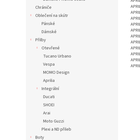
APRI
APRI
Chrániče
APRI
Oblečení na skútr
APRI
Pánské
APRI
APRI
Dámské
APRI
Přilby
APRI
Otevřené
APRI
APRI
Tucano Urbano
APRI
Vespa
APRI
MOMO Design
Aprilia
Integrální
Ducati
SHOEI
Arai
Moto Guzzi
Plexi a ND přileb
Boty