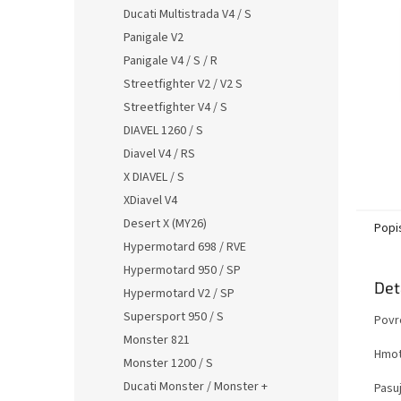
n
Ducati Multistrada V4 / S
e
Panigale V2
l
Panigale V4 / S / R
Streetfighter V2 / V2 S
Streetfighter V4 / S
DIAVEL 1260 / S
Diavel V4 / RS
X DIAVEL / S
XDiavel V4
Desert X (MY26)
Popi
Hypermotard 698 / RVE
Hypermotard 950 / SP
Det
Hypermotard V2 / SP
Supersport 950 / S
Povr
Monster 821
Hmot
Monster 1200 / S
Ducati Monster / Monster +
Pasuj