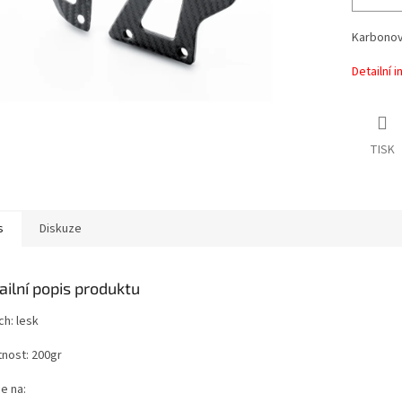
Karbonov
Detailní 
TISK
s
Diskuze
ailní popis produktu
ch: lesk
nost: 200gr
e na: