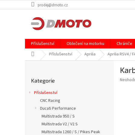
Přejít
prodej@dmoto.cz
na
obsah
Příslušenství
Oblečení na motorku
Chrániče
Domů
Příslušenství
Aprilia
Aprilia RSV4 /
P
Karb
o
Přeskočit
s
Průměr
Neohod
Kategorie
kategorie
t
hodnoce
r
produkt
Příslušenství
a
je
CNC Racing
0,0
n
z
Ducati Performance
n
5
í
Multistrada 950 / S
hvězdič
p
Multistrada V2 / V2 S
a
Multistrada 1260 / S / Pikes Peak