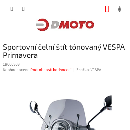
Přejít
NÁKUP
na
obsah
KOŠÍK
Sportovní čelní štít tónovaný VESPA
Primavera
1B000909
Průměrné
Neohodnoceno
Podrobnosti hodnocení
Značka:
VESPA
hodnocení
produktu
je
0,0
z
5
hvězdiček.