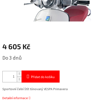
4 605 Kč
Měrná
Do 3 dnů
cena:
Přidat do košíku
Sportovní čelní štít tónovaný VESPA Primavera
Detailní informace