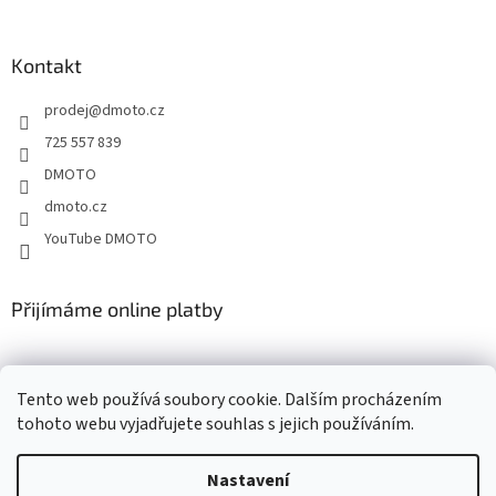
á
p
a
Kontakt
t
prodej
@
dmoto.cz
í
725 557 839
DMOTO
dmoto.cz
YouTube DMOTO
Přijímáme online platby
Tento web používá soubory cookie. Dalším procházením
tohoto webu vyjadřujete souhlas s jejich používáním.
Nastavení
Vytvořil Shoptet