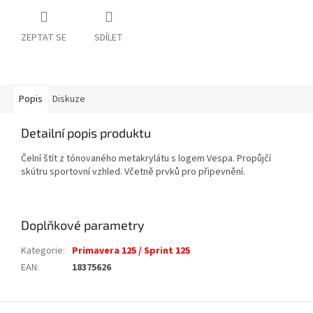
ZEPTAT SE
SDÍLET
Popis
Diskuze
Detailní popis produktu
Čelní štít z tónovaného metakrylátu s logem Vespa. Propůjčí
skútru sportovní vzhled. Včetně prvků pro připevnění.
Doplňkové parametry
Kategorie
:
Primavera 125 / Sprint 125
EAN
:
18375626
Z