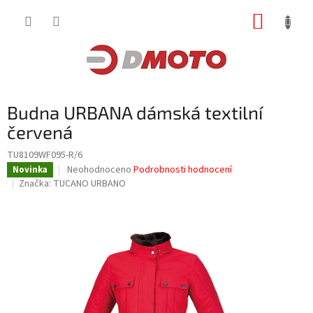
Přejít
NÁKUP
na
obsah
KOŠÍK
Budna URBANA dámská textilní
červená
TU8109WF095-R/6
Průměrné
Neohodnoceno
Podrobnosti hodnocení
Novinka
hodnocení
Značka:
TUCANO URBANO
produktu
je
0,0
z
5
hvězdiček.