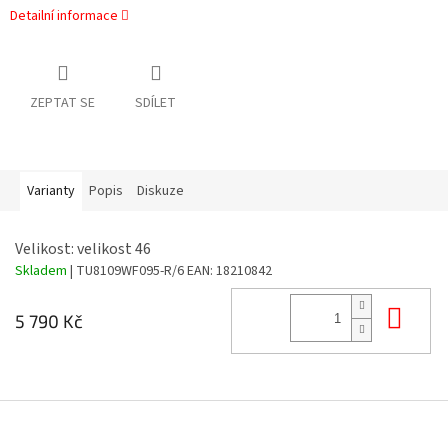
Detailní informace
ZEPTAT SE
SDÍLET
Varianty
Popis
Diskuze
Velikost: velikost 46
Skladem
| TU8109WF095-R/6
EAN:
18210842
Do 
5 790 Kč
Z
á