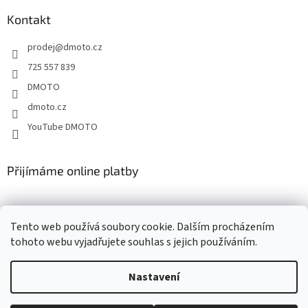
p
a
Kontakt
t
prodej
@
dmoto.cz
í
725 557 839
DMOTO
dmoto.cz
YouTube DMOTO
Přijímáme online platby
Tento web používá soubory cookie. Dalším procházením
tohoto webu vyjadřujete souhlas s jejich používáním.
Nastavení
Vytvořil Shoptet