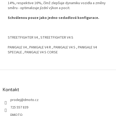
14%, respektive 16%, čímž zlepšuje dynamiku vozidla a změny
směru - optimalizuje jízdní výkon a pocit.
Schválenou pouze jako jedno-sedadlová konfigurace.
STREETFIGHTER V4 , STREETFIGHTER V4 S
PANIGALE V4 , PANIGALE V4 R , PANIGALE V4 S , PANIGALE V4
SPECIALE , PANIGALE V4 S CORSE
Z
á
p
a
Kontakt
t
prodej
@
dmoto.cz
í
725 557 839
DMOTO