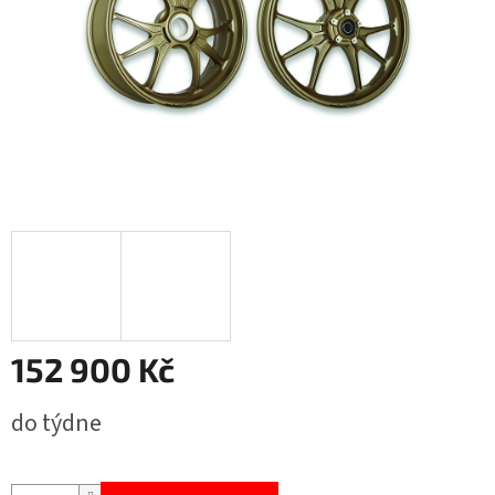
152 900 Kč
Měrná
do týdne
cena: