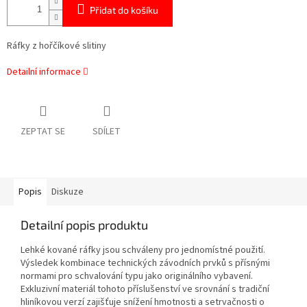
Přidat do košíku
Ráfky z hořčíkové slitiny
Detailní informace
ZEPTAT SE
SDÍLET
Popis
Diskuze
Detailní popis produktu
Lehké kované ráfky jsou schváleny pro jednomístné použití.
Výsledek kombinace technických závodních prvků s přísnými
normami pro schvalování typu jako originálního vybavení.
Exkluzivní materiál tohoto příslušenství ve srovnání s tradiční
hliníkovou verzí zajišťuje snížení hmotnosti a setrvačnosti o