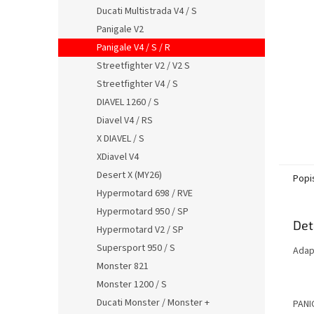
n
Ducati Multistrada V4 / S
e
Panigale V2
l
Panigale V4 / S / R
Streetfighter V2 / V2 S
Streetfighter V4 / S
DIAVEL 1260 / S
Diavel V4 / RS
X DIAVEL / S
XDiavel V4
Desert X (MY26)
Popi
Hypermotard 698 / RVE
Hypermotard 950 / SP
Det
Hypermotard V2 / SP
Supersport 950 / S
Adap
Monster 821
Monster 1200 / S
Ducati Monster / Monster +
PANI