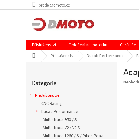
Přejít
prodej@dmoto.cz
na
obsah
Příslušenství
Oblečení na motorku
Chrániče
Domů
Příslušenství
Ducati Performance
P
P
Adap
o
Přeskočit
s
Průměr
Neohod
Kategorie
kategorie
t
hodnoce
r
produkt
Příslušenství
a
je
CNC Racing
0,0
n
z
Ducati Performance
n
5
í
Multistrada 950 / S
hvězdič
p
Multistrada V2 / V2 S
a
Multistrada 1260 / S / Pikes Peak