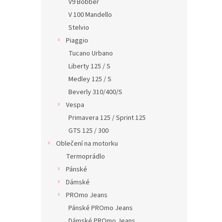
V9 Bobber
V 100 Mandello
Stelvio
Piaggio
Tucano Urbano
Liberty 125 / S
Medley 125 / S
Beverly 310/400/S
Vespa
Primavera 125 / Sprint 125
GTS 125 / 300
Oblečení na motorku
Termoprádlo
Pánské
Dámské
PROmo Jeans
Pánské PROmo Jeans
Dámské PROmo Jeans