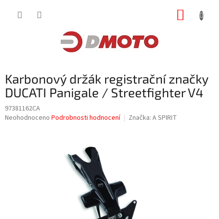
Přejít
NÁKUP
na
obsah
KOŠÍK
Karbonový držák registrační značky
DUCATI Panigale / Streetfighter V4
97381162CA
Průměrné
Neohodnoceno
Podrobnosti hodnocení
Značka:
A SPIRIT
hodnocení
produktu
je
0,0
z
5
hvězdiček.