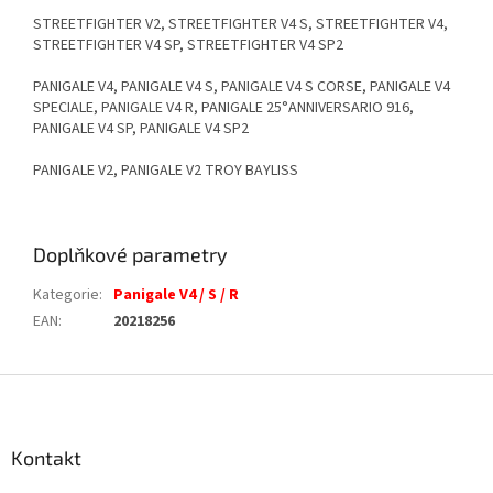
STREETFIGHTER V2, STREETFIGHTER V4 S, STREETFIGHTER V4,
STREETFIGHTER V4 SP, STREETFIGHTER V4 SP2
PANIGALE V4, PANIGALE V4 S, PANIGALE V4 S CORSE, PANIGALE V4
SPECIALE, PANIGALE V4 R, PANIGALE 25°ANNIVERSARIO 916,
PANIGALE V4 SP, PANIGALE V4 SP2
PANIGALE V2, PANIGALE V2 TROY BAYLISS
Doplňkové parametry
Kategorie
:
Panigale V4 / S / R
EAN
:
20218256
Z
á
p
a
Kontakt
t