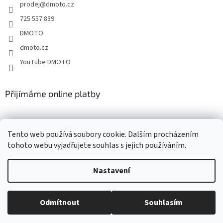
prodej
@
dmoto.cz
í
725 557 839
DMOTO
dmoto.cz
YouTube DMOTO
Přijímáme online platby
Tento web používá soubory cookie. Dalším procházením
tohoto webu vyjadřujete souhlas s jejich používáním.
Nastavení
Vytvořil Shoptet
Odmítnout
Souhlasím
Copyright 2026
DMOTO s.r.o.
. Všechna práva vyhrazena.