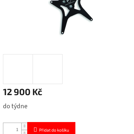
12 900 Kč
Měrná
do týdne
cena:
Přidat do košíku